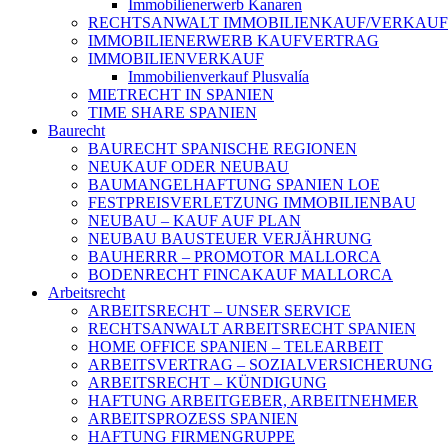
Immobilienerwerb Kanaren
RECHTSANWALT IMMOBILIENKAUF/VERKAUF
IMMOBILIENERWERB KAUFVERTRAG
IMMOBILIENVERKAUF
Immobilienverkauf Plusvalía
MIETRECHT IN SPANIEN
TIME SHARE SPANIEN
Baurecht
BAURECHT SPANISCHE REGIONEN
NEUKAUF ODER NEUBAU
BAUMANGELHAFTUNG SPANIEN LOE
FESTPREISVERLETZUNG IMMOBILIENBAU
NEUBAU – KAUF AUF PLAN
NEUBAU BAUSTEUER VERJÄHRUNG
BAUHERRR – PROMOTOR MALLORCA
BODENRECHT FINCAKAUF MALLORCA
Arbeitsrecht
ARBEITSRECHT – UNSER SERVICE
RECHTSANWALT ARBEITSRECHT SPANIEN
HOME OFFICE SPANIEN – TELEARBEIT
ARBEITSVERTRAG – SOZIALVERSICHERUNG
ARBEITSRECHT – KÜNDIGUNG
HAFTUNG ARBEITGEBER, ARBEITNEHMER
ARBEITSPROZESS SPANIEN
HAFTUNG FIRMENGRUPPE