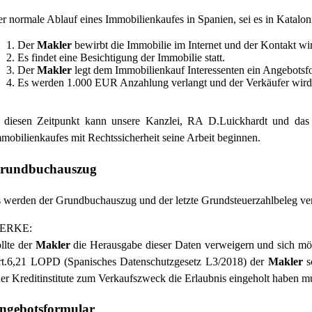
r normale Ablauf eines Immobilienkaufes in Spanien, sei es in Kataloni
Der
Makler
bewirbt die Immobilie im Internet und der Kontakt wi
Es findet eine Besichtigung der Immobilie statt.
Der
Makler
legt dem Immobilienkauf Interessenten ein Angebotsfo
Es werden 1.000 EUR Anzahlung verlangt und der Verkäufer wird 
n diesen Zeitpunkt kann unsere Kanzlei, RA D.Luickhardt und 
mobilienkaufes mit Rechtssicherheit seine Arbeit beginnen.
rundbuchauszug
 werden der Grundbuchauszug und der letzte Grundsteuerzahlbeleg ver
ERKE:
llte der
Makler
die Herausgabe dieser Daten verweigern und sich mögl
t.6,21 LOPD (Spanisches Datenschutzgesetz L3/2018) der
Makler
s
er Kreditinstitute zum Verkaufszweck die Erlaubnis eingeholt haben m
ngebotsformular