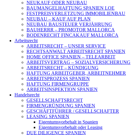
NEUKAUF ODER NEUBAU
BAUMANGELHAFTUNG SPANIEN LOE
FESTPREISVERLETZUNG IMMOBILIENBAU
NEUBAU – KAUF AUF PLAN
NEUBAU BAUSTEUER VERJÄHRUNG
BAUHERRR – PROMOTOR MALLORCA
BODENRECHT FINCAKAUF MALLORCA
Arbeitsrecht
ARBEITSRECHT – UNSER SERVICE
RECHTSANWALT ARBEITSRECHT SPANIEN
HOME OFFICE SPANIEN – TELEARBEIT
ARBEITSVERTRAG – SOZIALVERSICHERUNG
ARBEITSRECHT – KÜNDIGUNG
HAFTUNG ARBEITGEBER, ARBEITNEHMER
ARBEITSPROZESS SPANIEN
HAFTUNG FIRMENGRUPPE
ARBEITSINSPEKTION SPANIEN
Handelsrecht
GESELLSCHAFTSRECHT
FIRMENGRÜNDUNG SPANIEN
GESCHÄFTFÜHRER / GESELLSCHAFTER
LEASING SPANIEN
Eigentumsvorbehalt in Spanien
Eigentumsvorbehalt oder Leasing
DUE DILIGENCE SPANIEN