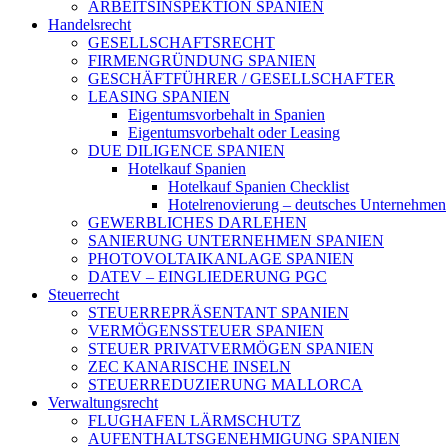
ARBEITSINSPEKTION SPANIEN
Handelsrecht
GESELLSCHAFTSRECHT
FIRMENGRÜNDUNG SPANIEN
GESCHÄFTFÜHRER / GESELLSCHAFTER
LEASING SPANIEN
Eigentumsvorbehalt in Spanien
Eigentumsvorbehalt oder Leasing
DUE DILIGENCE SPANIEN
Hotelkauf Spanien
Hotelkauf Spanien Checklist
Hotelrenovierung – deutsches Unternehmen
GEWERBLICHES DARLEHEN
SANIERUNG UNTERNEHMEN SPANIEN
PHOTOVOLTAIKANLAGE SPANIEN
DATEV – EINGLIEDERUNG PGC
Steuerrecht
STEUERREPRÄSENTANT SPANIEN
VERMÖGENSSTEUER SPANIEN
STEUER PRIVATVERMÖGEN SPANIEN
ZEC KANARISCHE INSELN
STEUERREDUZIERUNG MALLORCA
Verwaltungsrecht
FLUGHAFEN LÄRMSCHUTZ
AUFENTHALTSGENEHMIGUNG SPANIEN