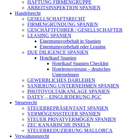
HAFTUNG FIRMENGRUPPE
ARBEITSINSPEKTION SPANIEN
Handelsrecht
GESELLSCHAFTSRECHT
FIRMENGRÜNDUNG SPANIEN
GESCHÄFTFÜHRER / GESELLSCHAFTER
LEASING SPANIEN
Eigentumsvorbehalt in Spanien
Eigentumsvorbehalt oder Leasing
DUE DILIGENCE SPANIEN
Hotelkauf Spanien
Hotelkauf Spanien Checklist
Hotelrenovierung – deutsches
Unternehmen
GEWERBLICHES DARLEHEN
SANIERUNG UNTERNEHMEN SPANIEN
PHOTOVOLTAIKANLAGE SPANIEN
DATEV – EINGLIEDERUNG PGC
Steuerrecht
STEUERREPRÄSENTANT SPANIEN
VERMÖGENSSTEUER SPANIEN
STEUER PRIVATVERMÖGEN SPANIEN
ZEC KANARISCHE INSELN
STEUERREDUZIERUNG MALLORCA
Verwaltungsrecht