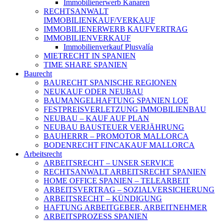
Immobilienerwerb Kanaren
RECHTSANWALT
IMMOBILIENKAUF/VERKAUF
IMMOBILIENERWERB KAUFVERTRAG
IMMOBILIENVERKAUF
Immobilienverkauf Plusvalía
MIETRECHT IN SPANIEN
TIME SHARE SPANIEN
Baurecht
BAURECHT SPANISCHE REGIONEN
NEUKAUF ODER NEUBAU
BAUMANGELHAFTUNG SPANIEN LOE
FESTPREISVERLETZUNG IMMOBILIENBAU
NEUBAU – KAUF AUF PLAN
NEUBAU BAUSTEUER VERJÄHRUNG
BAUHERRR – PROMOTOR MALLORCA
BODENRECHT FINCAKAUF MALLORCA
Arbeitsrecht
ARBEITSRECHT – UNSER SERVICE
RECHTSANWALT ARBEITSRECHT SPANIEN
HOME OFFICE SPANIEN – TELEARBEIT
ARBEITSVERTRAG – SOZIALVERSICHERUNG
ARBEITSRECHT – KÜNDIGUNG
HAFTUNG ARBEITGEBER, ARBEITNEHMER
ARBEITSPROZESS SPANIEN