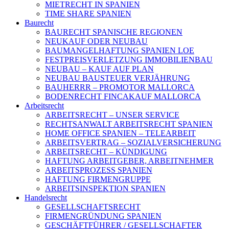
MIETRECHT IN SPANIEN
TIME SHARE SPANIEN
Baurecht
BAURECHT SPANISCHE REGIONEN
NEUKAUF ODER NEUBAU
BAUMANGELHAFTUNG SPANIEN LOE
FESTPREISVERLETZUNG IMMOBILIENBAU
NEUBAU – KAUF AUF PLAN
NEUBAU BAUSTEUER VERJÄHRUNG
BAUHERRR – PROMOTOR MALLORCA
BODENRECHT FINCAKAUF MALLORCA
Arbeitsrecht
ARBEITSRECHT – UNSER SERVICE
RECHTSANWALT ARBEITSRECHT SPANIEN
HOME OFFICE SPANIEN – TELEARBEIT
ARBEITSVERTRAG – SOZIALVERSICHERUNG
ARBEITSRECHT – KÜNDIGUNG
HAFTUNG ARBEITGEBER, ARBEITNEHMER
ARBEITSPROZESS SPANIEN
HAFTUNG FIRMENGRUPPE
ARBEITSINSPEKTION SPANIEN
Handelsrecht
GESELLSCHAFTSRECHT
FIRMENGRÜNDUNG SPANIEN
GESCHÄFTFÜHRER / GESELLSCHAFTER