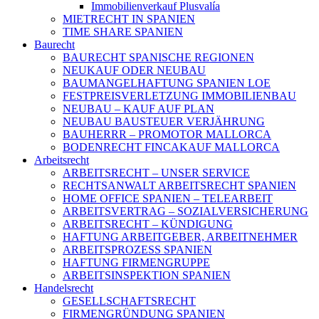
Immobilienverkauf Plusvalía
MIETRECHT IN SPANIEN
TIME SHARE SPANIEN
Baurecht
BAURECHT SPANISCHE REGIONEN
NEUKAUF ODER NEUBAU
BAUMANGELHAFTUNG SPANIEN LOE
FESTPREISVERLETZUNG IMMOBILIENBAU
NEUBAU – KAUF AUF PLAN
NEUBAU BAUSTEUER VERJÄHRUNG
BAUHERRR – PROMOTOR MALLORCA
BODENRECHT FINCAKAUF MALLORCA
Arbeitsrecht
ARBEITSRECHT – UNSER SERVICE
RECHTSANWALT ARBEITSRECHT SPANIEN
HOME OFFICE SPANIEN – TELEARBEIT
ARBEITSVERTRAG – SOZIALVERSICHERUNG
ARBEITSRECHT – KÜNDIGUNG
HAFTUNG ARBEITGEBER, ARBEITNEHMER
ARBEITSPROZESS SPANIEN
HAFTUNG FIRMENGRUPPE
ARBEITSINSPEKTION SPANIEN
Handelsrecht
GESELLSCHAFTSRECHT
FIRMENGRÜNDUNG SPANIEN