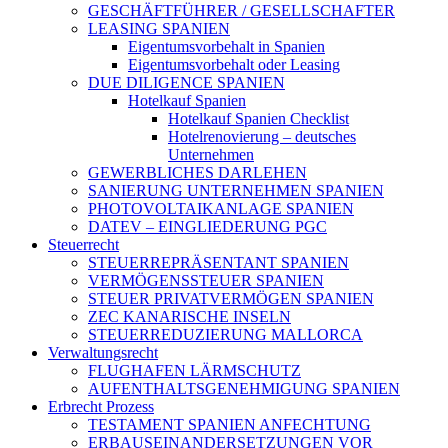
GESCHÄFTFÜHRER / GESELLSCHAFTER
LEASING SPANIEN
Eigentumsvorbehalt in Spanien
Eigentumsvorbehalt oder Leasing
DUE DILIGENCE SPANIEN
Hotelkauf Spanien
Hotelkauf Spanien Checklist
Hotelrenovierung – deutsches
Unternehmen
GEWERBLICHES DARLEHEN
SANIERUNG UNTERNEHMEN SPANIEN
PHOTOVOLTAIKANLAGE SPANIEN
DATEV – EINGLIEDERUNG PGC
Steuerrecht
STEUERREPRÄSENTANT SPANIEN
VERMÖGENSSTEUER SPANIEN
STEUER PRIVATVERMÖGEN SPANIEN
ZEC KANARISCHE INSELN
STEUERREDUZIERUNG MALLORCA
Verwaltungsrecht
FLUGHAFEN LÄRMSCHUTZ
AUFENTHALTSGENEHMIGUNG SPANIEN
Erbrecht Prozess
TESTAMENT SPANIEN ANFECHTUNG
ERBAUSEINANDERSETZUNGEN VOR