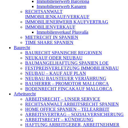
Immobilienerwerb Barcelona
Immobilienerwerb Kanaren
RECHTSANWALT
IMMOBILIENKAUF/VERKAUF
IMMOBILIENERWERB KAUFVERTRAG
IMMOBILIENVERKAUF
Immobilienverkauf Plusvalía
MIETRECHT IN SPANIEN
TIME SHARE SPANIEN
Baurecht
BAURECHT SPANISCHE REGIONEN
NEUKAUF ODER NEUBAU
BAUMANGELHAFTUNG SPANIEN LOE
FESTPREISVERLETZUNG IMMOBILIENBAU
NEUBAU – KAUF AUF PLAN
NEUBAU BAUSTEUER VERJÄHRUNG
BAUHERRR – PROMOTOR MALLORCA
BODENRECHT FINCAKAUF MALLORCA
Arbeitsrecht
ARBEITSRECHT – UNSER SERVICE
RECHTSANWALT ARBEITSRECHT SPANIEN
HOME OFFICE SPANIEN – TELEARBEIT
ARBEITSVERTRAG – SOZIALVERSICHERUNG
ARBEITSRECHT – KÜNDIGUNG
HAFTUNG ARBEITGEBER, ARBEITNEHMER