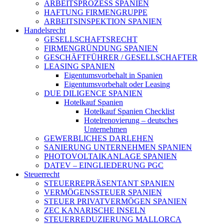
ARBEITSPROZESS SPANIEN
HAFTUNG FIRMENGRUPPE
ARBEITSINSPEKTION SPANIEN
Handelsrecht
GESELLSCHAFTSRECHT
FIRMENGRÜNDUNG SPANIEN
GESCHÄFTFÜHRER / GESELLSCHAFTER
LEASING SPANIEN
Eigentumsvorbehalt in Spanien
Eigentumsvorbehalt oder Leasing
DUE DILIGENCE SPANIEN
Hotelkauf Spanien
Hotelkauf Spanien Checklist
Hotelrenovierung – deutsches
Unternehmen
GEWERBLICHES DARLEHEN
SANIERUNG UNTERNEHMEN SPANIEN
PHOTOVOLTAIKANLAGE SPANIEN
DATEV – EINGLIEDERUNG PGC
Steuerrecht
STEUERREPRÄSENTANT SPANIEN
VERMÖGENSSTEUER SPANIEN
STEUER PRIVATVERMÖGEN SPANIEN
ZEC KANARISCHE INSELN
STEUERREDUZIERUNG MALLORCA