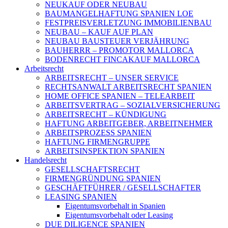
NEUKAUF ODER NEUBAU
BAUMANGELHAFTUNG SPANIEN LOE
FESTPREISVERLETZUNG IMMOBILIENBAU
NEUBAU – KAUF AUF PLAN
NEUBAU BAUSTEUER VERJÄHRUNG
BAUHERRR – PROMOTOR MALLORCA
BODENRECHT FINCAKAUF MALLORCA
Arbeitsrecht
ARBEITSRECHT – UNSER SERVICE
RECHTSANWALT ARBEITSRECHT SPANIEN
HOME OFFICE SPANIEN – TELEARBEIT
ARBEITSVERTRAG – SOZIALVERSICHERUNG
ARBEITSRECHT – KÜNDIGUNG
HAFTUNG ARBEITGEBER, ARBEITNEHMER
ARBEITSPROZESS SPANIEN
HAFTUNG FIRMENGRUPPE
ARBEITSINSPEKTION SPANIEN
Handelsrecht
GESELLSCHAFTSRECHT
FIRMENGRÜNDUNG SPANIEN
GESCHÄFTFÜHRER / GESELLSCHAFTER
LEASING SPANIEN
Eigentumsvorbehalt in Spanien
Eigentumsvorbehalt oder Leasing
DUE DILIGENCE SPANIEN