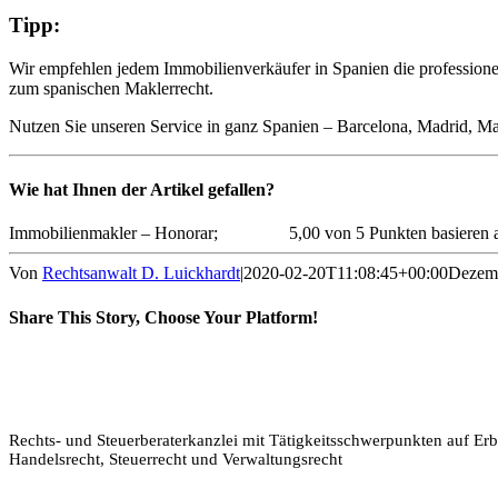
Tipp:
Wir empfehlen jedem Immobilienverkäufer in Spanien die profession
zum spanischen Maklerrecht.
Nutzen Sie unseren Service in ganz Spanien – Barcelona, Madrid, Ma
Wie hat Ihnen der Artikel gefallen?
Immobilienmakler – Honorar;
5,00 von 5 Punkten basieren
Von
Rechtsanwalt D. Luickhardt
|
2020-02-20T11:08:45+00:00
Dezemb
Share This Story, Choose Your Platform!
Facebook
X
Reddit
LinkedIn
Tumblr
Pinterest
Vk
E-
Mail
Rechts- und Steuerberaterkanzlei mit Tätigkeitsschwerpunkten auf Erb
Handelsrecht, Steuerrecht und Verwaltungsrecht