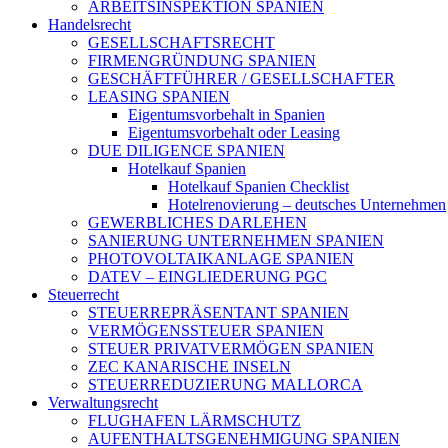
ARBEITSINSPEKTION SPANIEN
Handelsrecht
GESELLSCHAFTSRECHT
FIRMENGRÜNDUNG SPANIEN
GESCHÄFTFÜHRER / GESELLSCHAFTER
LEASING SPANIEN
Eigentumsvorbehalt in Spanien
Eigentumsvorbehalt oder Leasing
DUE DILIGENCE SPANIEN
Hotelkauf Spanien
Hotelkauf Spanien Checklist
Hotelrenovierung – deutsches Unternehmen
GEWERBLICHES DARLEHEN
SANIERUNG UNTERNEHMEN SPANIEN
PHOTOVOLTAIKANLAGE SPANIEN
DATEV – EINGLIEDERUNG PGC
Steuerrecht
STEUERREPRÄSENTANT SPANIEN
VERMÖGENSSTEUER SPANIEN
STEUER PRIVATVERMÖGEN SPANIEN
ZEC KANARISCHE INSELN
STEUERREDUZIERUNG MALLORCA
Verwaltungsrecht
FLUGHAFEN LÄRMSCHUTZ
AUFENTHALTSGENEHMIGUNG SPANIEN