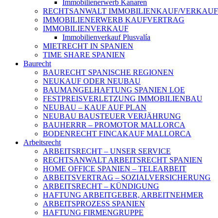
Immobilienerwerb Kanaren
RECHTSANWALT IMMOBILIENKAUF/VERKAUF
IMMOBILIENERWERB KAUFVERTRAG
IMMOBILIENVERKAUF
Immobilienverkauf Plusvalía
MIETRECHT IN SPANIEN
TIME SHARE SPANIEN
Baurecht
BAURECHT SPANISCHE REGIONEN
NEUKAUF ODER NEUBAU
BAUMANGELHAFTUNG SPANIEN LOE
FESTPREISVERLETZUNG IMMOBILIENBAU
NEUBAU – KAUF AUF PLAN
NEUBAU BAUSTEUER VERJÄHRUNG
BAUHERRR – PROMOTOR MALLORCA
BODENRECHT FINCAKAUF MALLORCA
Arbeitsrecht
ARBEITSRECHT – UNSER SERVICE
RECHTSANWALT ARBEITSRECHT SPANIEN
HOME OFFICE SPANIEN – TELEARBEIT
ARBEITSVERTRAG – SOZIALVERSICHERUNG
ARBEITSRECHT – KÜNDIGUNG
HAFTUNG ARBEITGEBER, ARBEITNEHMER
ARBEITSPROZESS SPANIEN
HAFTUNG FIRMENGRUPPE