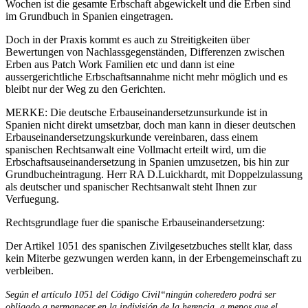
Wochen ist die gesamte Erbschaft abgewickelt und die Erben sind
im Grundbuch in Spanien eingetragen.
Doch in der Praxis kommt es auch zu Streitigkeiten über
Bewertungen von Nachlassgegenständen, Differenzen zwischen
Erben aus Patch Work Familien etc und dann ist eine
aussergerichtliche Erbschaftsannahme nicht mehr möglich und es
bleibt nur der Weg zu den Gerichten.
MERKE: Die deutsche Erbauseinandersetzunsurkunde ist in
Spanien nicht direkt umsetzbar, doch man kann in dieser deutschen
Erbauseinandersetzungskurkunde vereinbaren, dass einem
spanischen Rechtsanwalt eine Vollmacht erteilt wird, um die
Erbschaftsauseinandersetzung in Spanien umzusetzen, bis hin zur
Grundbucheintragung. Herr RA D.Luickhardt, mit Doppelzulassung
als deutscher und spanischer Rechtsanwalt steht Ihnen zur
Verfuegung.
Rechtsgrundlage fuer die spanische Erbauseinandersetzung:
Der Artikel 1051 des spanischen Zivilgesetzbuches stellt klar, dass
kein Miterbe gezwungen werden kann, in der Erbengemeinschaft zu
verbleiben.
Según el artículo 1051 del Código Civil“ningún coheredero podrá ser
obligado a permanecer en la indivisión de la herencia, a menos que el