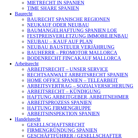
MIETRECHT IN SPANIEN
TIME SHARE SPANIEN
Baurecht
BAURECHT SPANISCHE REGIONEN
NEUKAUF ODER NEUBAU
BAUMANGELHAFTUNG SPANIEN LOE
FESTPREISVERLETZUNG IMMOBILIENBAU
NEUBAU – KAUF AUF PLAN
NEUBAU BAUSTEUER VERJÄHRUNG
BAUHERRR – PROMOTOR MALLORCA
BODENRECHT FINCAKAUF MALLORCA
Arbeitsrecht
ARBEITSRECHT – UNSER SERVICE
RECHTSANWALT ARBEITSRECHT SPANIEN
HOME OFFICE SPANIEN – TELEARBEIT
ARBEITSVERTRAG – SOZIALVERSICHERUNG
ARBEITSRECHT – KÜNDIGUNG
HAFTUNG ARBEITGEBER, ARBEITNEHMER
ARBEITSPROZESS SPANIEN
HAFTUNG FIRMENGRUPPE
ARBEITSINSPEKTION SPANIEN
Handelsrecht
GESELLSCHAFTSRECHT
FIRMENGRÜNDUNG SPANIEN
GESCHÄFTFÜHRER / GESELLSCHAFTER