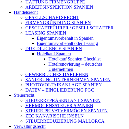
HAFTUNG FIRMENGRUPPE
ARBEITSINSPEKTION SPANIEN
Handelsrecht
GESELLSCHAFTSRECHT
FIRMENGRÜNDUNG SPANIEN
GESCHÄFTFÜHRER / GESELLSCHAFTER
LEASING SPANIEN
Eigentumsvorbehalt in Spanien
Eigentumsvorbehalt oder Leasing
DUE DILIGENCE SPANIEN
Hotelkauf Spanien
Hotelkauf Spanien Checklist
Hotelrenovierung – deutsches
Unternehmen
GEWERBLICHES DARLEHEN
SANIERUNG UNTERNEHMEN SPANIEN
PHOTOVOLTAIKANLAGE SPANIEN
DATEV – EINGLIEDERUNG PGC
Steuerrecht
STEUERREPRÄSENTANT SPANIEN
VERMÖGENSSTEUER SPANIEN
STEUER PRIVATVERMÖGEN SPANIEN
ZEC KANARISCHE INSELN
STEUERREDUZIERUNG MALLORCA
Verwaltungsrecht