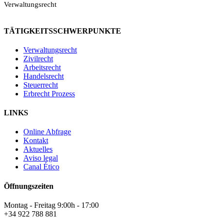
Verwaltungsrecht
TÄTIGKEITSSCHWERPUNKTE
Verwaltungsrecht
Zivilrecht
Arbeitsrecht
Handelsrecht
Legalium | Recht und Steuern Spanien
Steuerrecht
Deutschsprachige Beratung in Spanien
Erbrecht Prozess
LINKS
Hola und herzlich willkommen!
Sie wünschen sich rechtliche Sicherheit für Ihr
Online Abfrage
Vorhaben in Spanien?
Kontakt
Aktuelles
Schreiben Sie uns kurz, worum es geht (z.B.
Aviso legal
Immobilienkauf, Erbschaft, Firmengründung). Wir
Canal Ético
melden uns schnellstmöglich bei Ihnen!
Öffnungszeiten
Montag - Freitag 9:00h - 17:00
+34 922 788 881