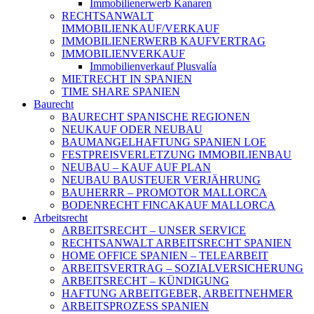
Immobilienerwerb Kanaren
RECHTSANWALT
IMMOBILIENKAUF/VERKAUF
IMMOBILIENERWERB KAUFVERTRAG
IMMOBILIENVERKAUF
Immobilienverkauf Plusvalía
MIETRECHT IN SPANIEN
TIME SHARE SPANIEN
Baurecht
BAURECHT SPANISCHE REGIONEN
NEUKAUF ODER NEUBAU
BAUMANGELHAFTUNG SPANIEN LOE
FESTPREISVERLETZUNG IMMOBILIENBAU
NEUBAU – KAUF AUF PLAN
NEUBAU BAUSTEUER VERJÄHRUNG
BAUHERRR – PROMOTOR MALLORCA
BODENRECHT FINCAKAUF MALLORCA
Arbeitsrecht
ARBEITSRECHT – UNSER SERVICE
RECHTSANWALT ARBEITSRECHT SPANIEN
HOME OFFICE SPANIEN – TELEARBEIT
ARBEITSVERTRAG – SOZIALVERSICHERUNG
ARBEITSRECHT – KÜNDIGUNG
HAFTUNG ARBEITGEBER, ARBEITNEHMER
ARBEITSPROZESS SPANIEN