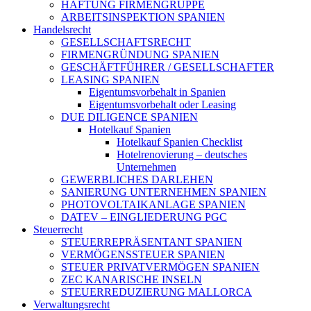
HAFTUNG FIRMENGRUPPE
ARBEITSINSPEKTION SPANIEN
Handelsrecht
GESELLSCHAFTSRECHT
FIRMENGRÜNDUNG SPANIEN
GESCHÄFTFÜHRER / GESELLSCHAFTER
LEASING SPANIEN
Eigentumsvorbehalt in Spanien
Eigentumsvorbehalt oder Leasing
DUE DILIGENCE SPANIEN
Hotelkauf Spanien
Hotelkauf Spanien Checklist
Hotelrenovierung – deutsches
Unternehmen
GEWERBLICHES DARLEHEN
SANIERUNG UNTERNEHMEN SPANIEN
PHOTOVOLTAIKANLAGE SPANIEN
DATEV – EINGLIEDERUNG PGC
Steuerrecht
STEUERREPRÄSENTANT SPANIEN
VERMÖGENSSTEUER SPANIEN
STEUER PRIVATVERMÖGEN SPANIEN
ZEC KANARISCHE INSELN
STEUERREDUZIERUNG MALLORCA
Verwaltungsrecht