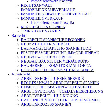
Immobilienerwerb Kanaren
RECHTSANWALT
IMMOBILIENKAUF/VERKAUF
IMMOBILIENERWERB KAUFVERTRAG
IMMOBILIENVERKAUF
Immobilienverkauf Plusvalía
MIETRECHT IN SPANIEN
TIME SHARE SPANIEN
Baurecht
BAURECHT SPANISCHE REGIONEN
NEUKAUF ODER NEUBAU
BAUMANGELHAFTUNG SPANIEN LOE
FESTPREISVERLETZUNG IMMOBILIENBAU
NEUBAU – KAUF AUF PLAN
NEUBAU BAUSTEUER VERJÄHRUNG
BAUHERRR – PROMOTOR MALLORCA
BODENRECHT FINCAKAUF MALLORCA
Arbeitsrecht
ARBEITSRECHT – UNSER SERVICE
RECHTSANWALT ARBEITSRECHT SPANIEN
HOME OFFICE SPANIEN – TELEARBEIT
ARBEITSVERTRAG – SOZIALVERSICHERUNG
ARBEITSRECHT – KÜNDIGUNG
HAFTUNG ARBEITGEBER, ARBEITNEHMER
ARBEITSPROZESS SPANIEN