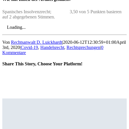
Spanisches Insolvenzrecht;
3,50 von 5 Punkten basieren
auf 2 abgegebenen Stimmen.
Loading...
Von
Rechtsanwalt D. Luickhardt
|
2020-06-12T12:30:59+01:00
April
3rd, 2020
|
Covid-19
,
Handelsrecht
,
Rechtsprechungen
|
0
Kommentare
Share This Story, Choose Your Platform!
Facebook
X
Reddit
LinkedIn
Tumblr
Pinterest
Vk
E-
Mail