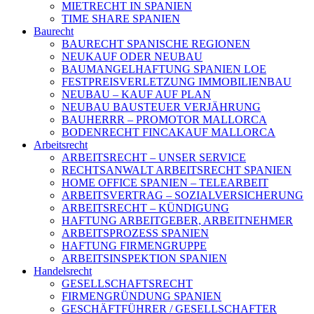
MIETRECHT IN SPANIEN
TIME SHARE SPANIEN
Baurecht
BAURECHT SPANISCHE REGIONEN
NEUKAUF ODER NEUBAU
BAUMANGELHAFTUNG SPANIEN LOE
FESTPREISVERLETZUNG IMMOBILIENBAU
NEUBAU – KAUF AUF PLAN
NEUBAU BAUSTEUER VERJÄHRUNG
BAUHERRR – PROMOTOR MALLORCA
BODENRECHT FINCAKAUF MALLORCA
Arbeitsrecht
ARBEITSRECHT – UNSER SERVICE
RECHTSANWALT ARBEITSRECHT SPANIEN
HOME OFFICE SPANIEN – TELEARBEIT
ARBEITSVERTRAG – SOZIALVERSICHERUNG
ARBEITSRECHT – KÜNDIGUNG
HAFTUNG ARBEITGEBER, ARBEITNEHMER
ARBEITSPROZESS SPANIEN
HAFTUNG FIRMENGRUPPE
ARBEITSINSPEKTION SPANIEN
Handelsrecht
GESELLSCHAFTSRECHT
FIRMENGRÜNDUNG SPANIEN
GESCHÄFTFÜHRER / GESELLSCHAFTER