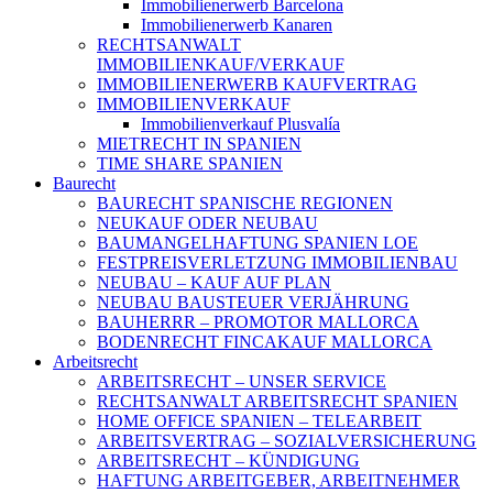
Immobilienerwerb Barcelona
Immobilienerwerb Kanaren
RECHTSANWALT
IMMOBILIENKAUF/VERKAUF
IMMOBILIENERWERB KAUFVERTRAG
IMMOBILIENVERKAUF
Immobilienverkauf Plusvalía
MIETRECHT IN SPANIEN
TIME SHARE SPANIEN
Baurecht
BAURECHT SPANISCHE REGIONEN
NEUKAUF ODER NEUBAU
BAUMANGELHAFTUNG SPANIEN LOE
FESTPREISVERLETZUNG IMMOBILIENBAU
NEUBAU – KAUF AUF PLAN
NEUBAU BAUSTEUER VERJÄHRUNG
BAUHERRR – PROMOTOR MALLORCA
BODENRECHT FINCAKAUF MALLORCA
Arbeitsrecht
ARBEITSRECHT – UNSER SERVICE
RECHTSANWALT ARBEITSRECHT SPANIEN
HOME OFFICE SPANIEN – TELEARBEIT
ARBEITSVERTRAG – SOZIALVERSICHERUNG
ARBEITSRECHT – KÜNDIGUNG
HAFTUNG ARBEITGEBER, ARBEITNEHMER