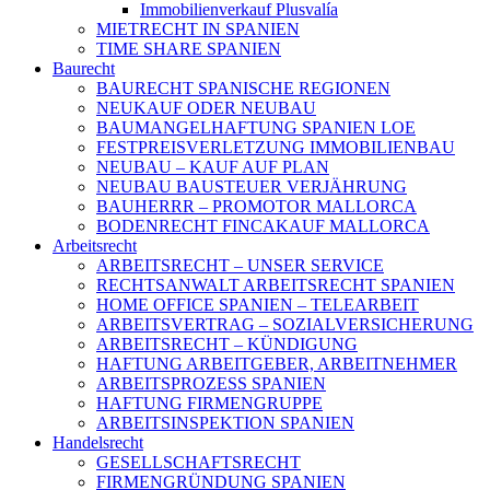
Immobilienverkauf Plusvalía
MIETRECHT IN SPANIEN
TIME SHARE SPANIEN
Baurecht
BAURECHT SPANISCHE REGIONEN
NEUKAUF ODER NEUBAU
BAUMANGELHAFTUNG SPANIEN LOE
FESTPREISVERLETZUNG IMMOBILIENBAU
NEUBAU – KAUF AUF PLAN
NEUBAU BAUSTEUER VERJÄHRUNG
BAUHERRR – PROMOTOR MALLORCA
BODENRECHT FINCAKAUF MALLORCA
Arbeitsrecht
ARBEITSRECHT – UNSER SERVICE
RECHTSANWALT ARBEITSRECHT SPANIEN
HOME OFFICE SPANIEN – TELEARBEIT
ARBEITSVERTRAG – SOZIALVERSICHERUNG
ARBEITSRECHT – KÜNDIGUNG
HAFTUNG ARBEITGEBER, ARBEITNEHMER
ARBEITSPROZESS SPANIEN
HAFTUNG FIRMENGRUPPE
ARBEITSINSPEKTION SPANIEN
Handelsrecht
GESELLSCHAFTSRECHT
FIRMENGRÜNDUNG SPANIEN