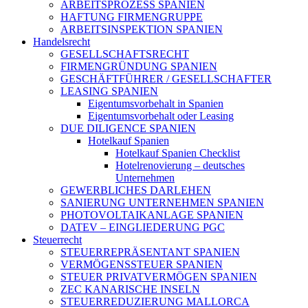
ARBEITSPROZESS SPANIEN
HAFTUNG FIRMENGRUPPE
ARBEITSINSPEKTION SPANIEN
Handelsrecht
GESELLSCHAFTSRECHT
FIRMENGRÜNDUNG SPANIEN
GESCHÄFTFÜHRER / GESELLSCHAFTER
LEASING SPANIEN
Eigentumsvorbehalt in Spanien
Eigentumsvorbehalt oder Leasing
DUE DILIGENCE SPANIEN
Hotelkauf Spanien
Hotelkauf Spanien Checklist
Hotelrenovierung – deutsches
Unternehmen
GEWERBLICHES DARLEHEN
SANIERUNG UNTERNEHMEN SPANIEN
PHOTOVOLTAIKANLAGE SPANIEN
DATEV – EINGLIEDERUNG PGC
Steuerrecht
STEUERREPRÄSENTANT SPANIEN
VERMÖGENSSTEUER SPANIEN
STEUER PRIVATVERMÖGEN SPANIEN
ZEC KANARISCHE INSELN
STEUERREDUZIERUNG MALLORCA