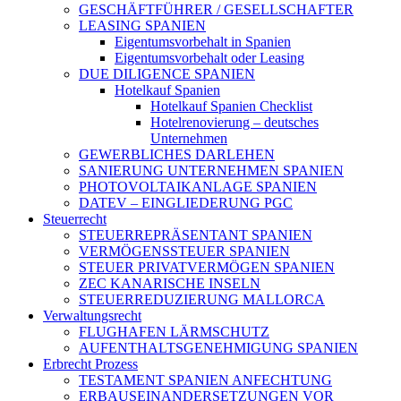
GESCHÄFTFÜHRER / GESELLSCHAFTER
LEASING SPANIEN
Eigentumsvorbehalt in Spanien
Eigentumsvorbehalt oder Leasing
DUE DILIGENCE SPANIEN
Hotelkauf Spanien
Hotelkauf Spanien Checklist
Hotelrenovierung – deutsches
Unternehmen
GEWERBLICHES DARLEHEN
SANIERUNG UNTERNEHMEN SPANIEN
PHOTOVOLTAIKANLAGE SPANIEN
DATEV – EINGLIEDERUNG PGC
Steuerrecht
STEUERREPRÄSENTANT SPANIEN
VERMÖGENSSTEUER SPANIEN
STEUER PRIVATVERMÖGEN SPANIEN
ZEC KANARISCHE INSELN
STEUERREDUZIERUNG MALLORCA
Verwaltungsrecht
FLUGHAFEN LÄRMSCHUTZ
AUFENTHALTSGENEHMIGUNG SPANIEN
Erbrecht Prozess
TESTAMENT SPANIEN ANFECHTUNG
ERBAUSEINANDERSETZUNGEN VOR