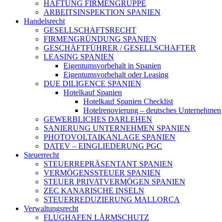
HAFTUNG FIRMENGRUPPE
ARBEITSINSPEKTION SPANIEN
Handelsrecht
GESELLSCHAFTSRECHT
FIRMENGRÜNDUNG SPANIEN
GESCHÄFTFÜHRER / GESELLSCHAFTER
LEASING SPANIEN
Eigentumsvorbehalt in Spanien
Eigentumsvorbehalt oder Leasing
DUE DILIGENCE SPANIEN
Hotelkauf Spanien
Hotelkauf Spanien Checklist
Hotelrenovierung – deutsches Unternehmen
GEWERBLICHES DARLEHEN
SANIERUNG UNTERNEHMEN SPANIEN
PHOTOVOLTAIKANLAGE SPANIEN
DATEV – EINGLIEDERUNG PGC
Steuerrecht
STEUERREPRÄSENTANT SPANIEN
VERMÖGENSSTEUER SPANIEN
STEUER PRIVATVERMÖGEN SPANIEN
ZEC KANARISCHE INSELN
STEUERREDUZIERUNG MALLORCA
Verwaltungsrecht
FLUGHAFEN LÄRMSCHUTZ