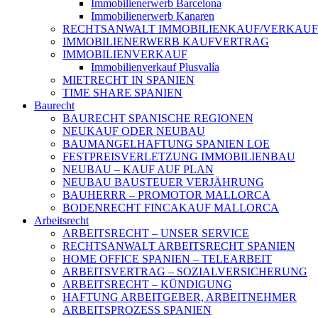
Immobilienerwerb Barcelona
Immobilienerwerb Kanaren
RECHTSANWALT IMMOBILIENKAUF/VERKAUF
IMMOBILIENERWERB KAUFVERTRAG
IMMOBILIENVERKAUF
Immobilienverkauf Plusvalía
MIETRECHT IN SPANIEN
TIME SHARE SPANIEN
Baurecht
BAURECHT SPANISCHE REGIONEN
NEUKAUF ODER NEUBAU
BAUMANGELHAFTUNG SPANIEN LOE
FESTPREISVERLETZUNG IMMOBILIENBAU
NEUBAU – KAUF AUF PLAN
NEUBAU BAUSTEUER VERJÄHRUNG
BAUHERRR – PROMOTOR MALLORCA
BODENRECHT FINCAKAUF MALLORCA
Arbeitsrecht
ARBEITSRECHT – UNSER SERVICE
RECHTSANWALT ARBEITSRECHT SPANIEN
HOME OFFICE SPANIEN – TELEARBEIT
ARBEITSVERTRAG – SOZIALVERSICHERUNG
ARBEITSRECHT – KÜNDIGUNG
HAFTUNG ARBEITGEBER, ARBEITNEHMER
ARBEITSPROZESS SPANIEN