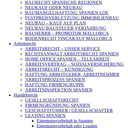
BAURECHT SPANISCHE REGIONEN
NEUKAUF ODER NEUBAU
BAUMANGELHAFTUNG SPANIEN LOE
FESTPREISVERLETZUNG IMMOBILIENBAU
NEUBAU – KAUF AUF PLAN
NEUBAU BAUSTEUER VERJÄHRUNG
BAUHERRR – PROMOTOR MALLORCA
BODENRECHT FINCAKAUF MALLORCA
Arbeitsrecht
ARBEITSRECHT – UNSER SERVICE
RECHTSANWALT ARBEITSRECHT SPANIEN
HOME OFFICE SPANIEN – TELEARBEIT
ARBEITSVERTRAG – SOZIALVERSICHERUNG
ARBEITSRECHT – KÜNDIGUNG
HAFTUNG ARBEITGEBER, ARBEITNEHMER
ARBEITSPROZESS SPANIEN
HAFTUNG FIRMENGRUPPE
ARBEITSINSPEKTION SPANIEN
Handelsrecht
GESELLSCHAFTSRECHT
FIRMENGRÜNDUNG SPANIEN
GESCHÄFTFÜHRER / GESELLSCHAFTER
LEASING SPANIEN
Eigentumsvorbehalt in Spanien
Eigentumsvorbehalt oder Leasing