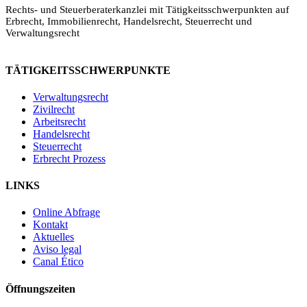
Rechts- und Steuerberaterkanzlei mit Tätigkeitsschwerpunkten auf
Erbrecht, Immobilienrecht, Handelsrecht, Steuerrecht und
Verwaltungsrecht
TÄTIGKEITSSCHWERPUNKTE
Verwaltungsrecht
Zivilrecht
Legalium | Recht und Steuern Spanien
Arbeitsrecht
Deutschsprachige Beratung in Spanien
Handelsrecht
Steuerrecht
Erbrecht Prozess
Hola und herzlich willkommen!
Sie wünschen sich rechtliche Sicherheit für Ihr
LINKS
Vorhaben in Spanien?
Online Abfrage
Schreiben Sie uns kurz, worum es geht (z.B.
Kontakt
Immobilienkauf, Erbschaft, Firmengründung). Wir
Aktuelles
melden uns schnellstmöglich bei Ihnen!
Aviso legal
Canal Ético
Öffnungszeiten