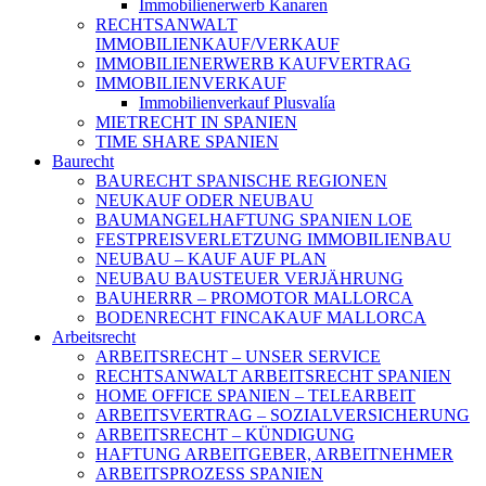
Immobilienerwerb Kanaren
RECHTSANWALT
IMMOBILIENKAUF/VERKAUF
IMMOBILIENERWERB KAUFVERTRAG
IMMOBILIENVERKAUF
Immobilienverkauf Plusvalía
MIETRECHT IN SPANIEN
TIME SHARE SPANIEN
Baurecht
BAURECHT SPANISCHE REGIONEN
NEUKAUF ODER NEUBAU
BAUMANGELHAFTUNG SPANIEN LOE
FESTPREISVERLETZUNG IMMOBILIENBAU
NEUBAU – KAUF AUF PLAN
NEUBAU BAUSTEUER VERJÄHRUNG
BAUHERRR – PROMOTOR MALLORCA
BODENRECHT FINCAKAUF MALLORCA
Arbeitsrecht
ARBEITSRECHT – UNSER SERVICE
RECHTSANWALT ARBEITSRECHT SPANIEN
HOME OFFICE SPANIEN – TELEARBEIT
ARBEITSVERTRAG – SOZIALVERSICHERUNG
ARBEITSRECHT – KÜNDIGUNG
HAFTUNG ARBEITGEBER, ARBEITNEHMER
ARBEITSPROZESS SPANIEN