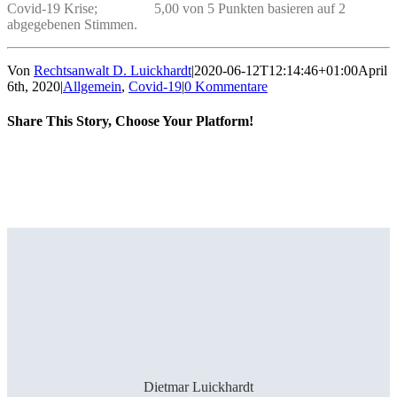
Covid-19 Krise;
5,00 von 5 Punkten basieren auf 2
abgegebenen Stimmen.
Von
Rechtsanwalt D. Luickhardt
|
2020-06-12T12:14:46+01:00
April
6th, 2020
|
Allgemein
,
Covid-19
|
0 Kommentare
Share This Story, Choose Your Platform!
Facebook
X
Reddit
LinkedIn
Tumblr
Pinterest
Vk
E-
Mail
Dietmar Luickhardt