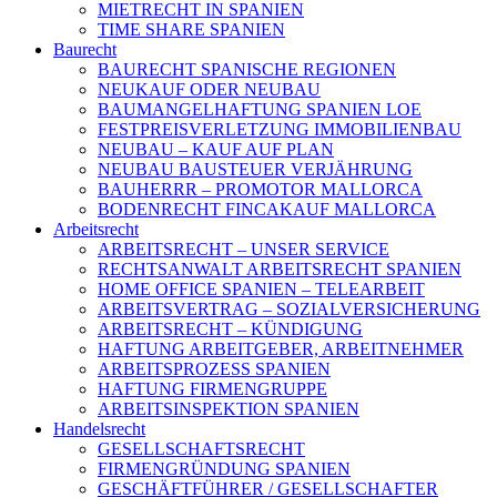
MIETRECHT IN SPANIEN
TIME SHARE SPANIEN
Baurecht
BAURECHT SPANISCHE REGIONEN
NEUKAUF ODER NEUBAU
BAUMANGELHAFTUNG SPANIEN LOE
FESTPREISVERLETZUNG IMMOBILIENBAU
NEUBAU – KAUF AUF PLAN
NEUBAU BAUSTEUER VERJÄHRUNG
BAUHERRR – PROMOTOR MALLORCA
BODENRECHT FINCAKAUF MALLORCA
Arbeitsrecht
ARBEITSRECHT – UNSER SERVICE
RECHTSANWALT ARBEITSRECHT SPANIEN
HOME OFFICE SPANIEN – TELEARBEIT
ARBEITSVERTRAG – SOZIALVERSICHERUNG
ARBEITSRECHT – KÜNDIGUNG
HAFTUNG ARBEITGEBER, ARBEITNEHMER
ARBEITSPROZESS SPANIEN
HAFTUNG FIRMENGRUPPE
ARBEITSINSPEKTION SPANIEN
Handelsrecht
GESELLSCHAFTSRECHT
FIRMENGRÜNDUNG SPANIEN
GESCHÄFTFÜHRER / GESELLSCHAFTER