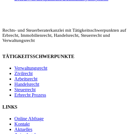
Rechts- und Steuerberaterkanzlei mit Tätigkeitsschwerpunkten auf
Erbrecht, Immobilienrecht, Handelsrecht, Steuerrecht und
Verwaltungsrecht
TÄTIGKEITSSCHWERPUNKTE
Verwaltungsrecht
Zivilrecht
Arbeitsrecht
Legalium | Recht und Steuern Spanien
Handelsrecht
Deutschsprachige Beratung in Spanien
Steuerrecht
Erbrecht Prozess
Hola und herzlich willkommen!
LINKS
Sie wünschen sich rechtliche Sicherheit für Ihr
Vorhaben in Spanien?
Online Abfrage
Kontakt
Schreiben Sie uns kurz, worum es geht (z.B.
Aktuelles
Immobilienkauf, Erbschaft, Firmengründung). Wir