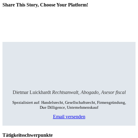
Share This Story, Choose Your Platform!
Facebook
X
Reddit
LinkedIn
Tumblr
Pinterest
Vk
E-
Mail
Dietmar Luickhardt
Rechtsanwalt, Abogado, Asesor fiscal
Spezialisiert auf: Handelsrecht, Gesellschaftsrecht, Firmengründung,
Due Dilligence, Unternehmenskauf
Email versenden
Tätigkeitsschwerpunkte