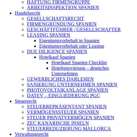
HAFTUNG FIRMENGRUPPE
ARBEITSINSPEKTION SPANIEN
Handelsrecht
GESELLSCHAFTSRECHT
FIRMENGRÜNDUNG SPANIEN
GESCHÄFTFÜHRER / GESELLSCHAFTER
LEASING SPANIEN
Eigentumsvorbehalt in Spanien
Eigentumsvorbehalt oder Leasing
DUE DILIGENCE SPANIEN
Hotelkauf Spanien
Hotelkauf Spanien Checklist
Hotelrenovierung – deutsches
Unternehmen
GEWERBLICHES DARLEHEN
SANIERUNG UNTERNEHMEN SPANIEN
PHOTOVOLTAIKANLAGE SPANIEN
DATEV – EINGLIEDERUNG PGC
Steuerrecht
STEUERREPRÄSENTANT SPANIEN
VERMÖGENSSTEUER SPANIEN
STEUER PRIVATVERMÖGEN SPANIEN
ZEC KANARISCHE INSELN
STEUERREDUZIERUNG MALLORCA
Verwaltungsrecht