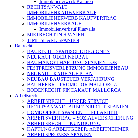
Immobilienerwerb Kanaren
RECHTSANWALT
IMMOBILIENKAUF/VERKAUF
IMMOBILIENERWERB KAUFVERTRAG
IMMOBILIENVERKAUF
Immobilienverkauf Plusvalía
MIETRECHT IN SPANIEN
TIME SHARE SPANIEN
Baurecht
BAURECHT SPANISCHE REGIONEN
NEUKAUF ODER NEUBAU
BAUMANGELHAFTUNG SPANIEN LOE
FESTPREISVERLETZUNG IMMOBILIENBAU
NEUBAU – KAUF AUF PLAN
NEUBAU BAUSTEUER VERJÄHRUNG
BAUHERRR – PROMOTOR MALLORCA
BODENRECHT FINCAKAUF MALLORCA
Arbeitsrecht
ARBEITSRECHT – UNSER SERVICE
RECHTSANWALT ARBEITSRECHT SPANIEN
HOME OFFICE SPANIEN – TELEARBEIT
ARBEITSVERTRAG – SOZIALVERSICHERUNG
ARBEITSRECHT – KÜNDIGUNG
HAFTUNG ARBEITGEBER, ARBEITNEHMER
ARBEITSPROZESS SPANIEN