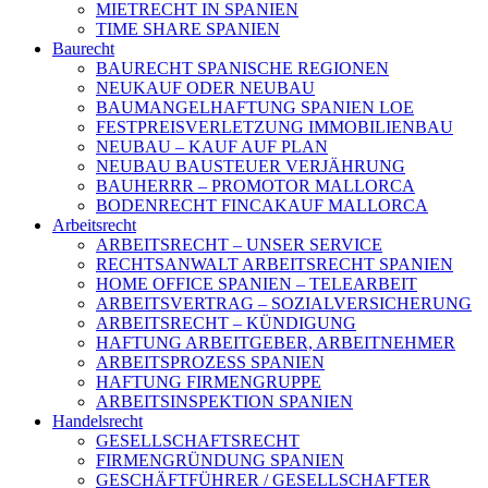
MIETRECHT IN SPANIEN
TIME SHARE SPANIEN
Baurecht
BAURECHT SPANISCHE REGIONEN
NEUKAUF ODER NEUBAU
BAUMANGELHAFTUNG SPANIEN LOE
FESTPREISVERLETZUNG IMMOBILIENBAU
NEUBAU – KAUF AUF PLAN
NEUBAU BAUSTEUER VERJÄHRUNG
BAUHERRR – PROMOTOR MALLORCA
BODENRECHT FINCAKAUF MALLORCA
Arbeitsrecht
ARBEITSRECHT – UNSER SERVICE
RECHTSANWALT ARBEITSRECHT SPANIEN
HOME OFFICE SPANIEN – TELEARBEIT
ARBEITSVERTRAG – SOZIALVERSICHERUNG
ARBEITSRECHT – KÜNDIGUNG
HAFTUNG ARBEITGEBER, ARBEITNEHMER
ARBEITSPROZESS SPANIEN
HAFTUNG FIRMENGRUPPE
ARBEITSINSPEKTION SPANIEN
Handelsrecht
GESELLSCHAFTSRECHT
FIRMENGRÜNDUNG SPANIEN
GESCHÄFTFÜHRER / GESELLSCHAFTER