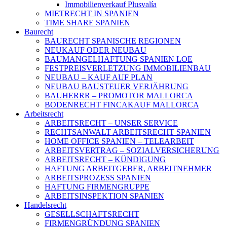
Immobilienverkauf Plusvalía
MIETRECHT IN SPANIEN
TIME SHARE SPANIEN
Baurecht
BAURECHT SPANISCHE REGIONEN
NEUKAUF ODER NEUBAU
BAUMANGELHAFTUNG SPANIEN LOE
FESTPREISVERLETZUNG IMMOBILIENBAU
NEUBAU – KAUF AUF PLAN
NEUBAU BAUSTEUER VERJÄHRUNG
BAUHERRR – PROMOTOR MALLORCA
BODENRECHT FINCAKAUF MALLORCA
Arbeitsrecht
ARBEITSRECHT – UNSER SERVICE
RECHTSANWALT ARBEITSRECHT SPANIEN
HOME OFFICE SPANIEN – TELEARBEIT
ARBEITSVERTRAG – SOZIALVERSICHERUNG
ARBEITSRECHT – KÜNDIGUNG
HAFTUNG ARBEITGEBER, ARBEITNEHMER
ARBEITSPROZESS SPANIEN
HAFTUNG FIRMENGRUPPE
ARBEITSINSPEKTION SPANIEN
Handelsrecht
GESELLSCHAFTSRECHT
FIRMENGRÜNDUNG SPANIEN