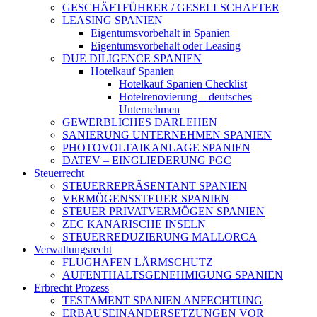
GESCHÄFTFÜHRER / GESELLSCHAFTER
LEASING SPANIEN
Eigentumsvorbehalt in Spanien
Eigentumsvorbehalt oder Leasing
DUE DILIGENCE SPANIEN
Hotelkauf Spanien
Hotelkauf Spanien Checklist
Hotelrenovierung – deutsches
Unternehmen
GEWERBLICHES DARLEHEN
SANIERUNG UNTERNEHMEN SPANIEN
PHOTOVOLTAIKANLAGE SPANIEN
DATEV – EINGLIEDERUNG PGC
Steuerrecht
STEUERREPRÄSENTANT SPANIEN
VERMÖGENSSTEUER SPANIEN
STEUER PRIVATVERMÖGEN SPANIEN
ZEC KANARISCHE INSELN
STEUERREDUZIERUNG MALLORCA
Verwaltungsrecht
FLUGHAFEN LÄRMSCHUTZ
AUFENTHALTSGENEHMIGUNG SPANIEN
Erbrecht Prozess
TESTAMENT SPANIEN ANFECHTUNG
ERBAUSEINANDERSETZUNGEN VOR