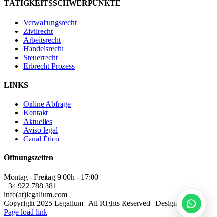
TÄTIGKEITSSCHWERPUNKTE
Verwaltungsrecht
Zivilrecht
Arbeitsrecht
Legalium | Recht und Steuern Spanien
Handelsrecht
Deutschsprachige Beratung in Spanien
Steuerrecht
Erbrecht Prozess
Hola und herzlich willkommen!
LINKS
Sie wünschen sich rechtliche Sicherheit für Ihr
Vorhaben in Spanien?
Online Abfrage
Kontakt
Schreiben Sie uns kurz, worum es geht (z.B.
Aktuelles
Immobilienkauf, Erbschaft, Firmengründung). Wir
Aviso legal
melden uns schnellstmöglich bei Ihnen!
Canal Ético
Öffnungszeiten
Montag - Freitag 9:00h - 17:00
+34 922 788 881
info(at)legalium.com
Copyright 2025 Legalium | All Rights Reserved | Design by SLui
Page load link