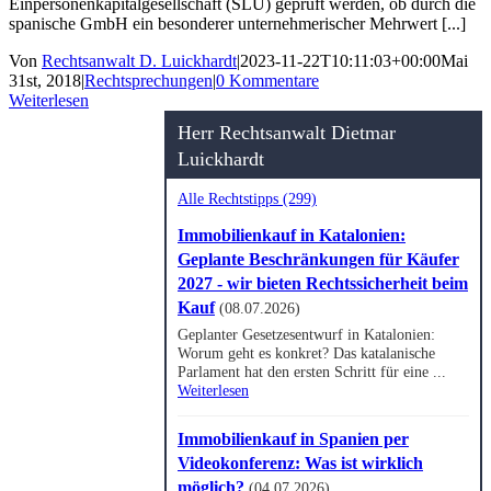
Einpersonenkapitalgesellschaft (SLU) geprüft werden, ob durch die
spanische GmbH ein besonderer unternehmerischer Mehrwert [...]
Von
Rechtsanwalt D. Luickhardt
|
2023-11-22T10:11:03+00:00
Mai
31st, 2018
|
Rechtsprechungen
|
0 Kommentare
Weiterlesen
Herr Rechtsanwalt Dietmar
Luickhardt
Alle Rechtstipps (299)
Immobilienkauf in Katalonien:
Geplante Beschränkungen für Käufer
2027 - wir bieten Rechtssicherheit beim
Kauf
(08.07.2026)
Geplanter Gesetzesentwurf in Katalonien:
Worum geht es konkret? Das katalanische
Parlament hat den ersten Schritt für eine ...
Weiterlesen
Immobilienkauf in Spanien per
Videokonferenz: Was ist wirklich
möglich?
(04.07.2026)