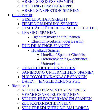
ARBEITSPROZESS SPANIEN
HAFTUNG FIRMENGRUPPE
ARBEITSINSPEKTION SPANIEN
Handelsrecht
GESELLSCHAFTSRECHT
FIRMENGRÜNDUNG SPANIEN
GESCHÄFTFÜHRER / GESELLSCHAFTER
LEASING SPANIEN
Eigentumsvorbehalt in Spanien
Eigentumsvorbehalt oder Leasing
DUE DILIGENCE SPANIEN
Hotelkauf Spanien
Hotelkauf Spanien Checklist
Hotelrenovierung – deutsches
Unternehmen
GEWERBLICHES DARLEHEN
SANIERUNG UNTERNEHMEN SPANIEN
PHOTOVOLTAIKANLAGE SPANIEN
DATEV – EINGLIEDERUNG PGC
Steuerrecht
STEUERREPRÄSENTANT SPANIEN
VERMÖGENSSTEUER SPANIEN
STEUER PRIVATVERMÖGEN SPANIEN
ZEC KANARISCHE INSELN
STEUERREDUZIERUNG MALLORCA