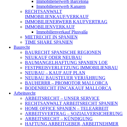
Immobilienerwerb Barcelona
Immobilienerwerb Kanaren
RECHTSANWALT
IMMOBILIENKAUF/VERKAUF
IMMOBILIENERWERB KAUFVERTRAG
IMMOBILIENVERKAUF
Immobilienverkauf Plusvalía
MIETRECHT IN SPANIEN
TIME SHARE SPANIEN
Baurecht
BAURECHT SPANISCHE REGIONEN
NEUKAUF ODER NEUBAU
BAUMANGELHAFTUNG SPANIEN LOE
FESTPREISVERLETZUNG IMMOBILIENBAU
NEUBAU – KAUF AUF PLAN
NEUBAU BAUSTEUER VERJÄHRUNG
BAUHERRR – PROMOTOR MALLORCA
BODENRECHT FINCAKAUF MALLORCA
Arbeitsrecht
ARBEITSRECHT – UNSER SERVICE
RECHTSANWALT ARBEITSRECHT SPANIEN
HOME OFFICE SPANIEN – TELEARBEIT
ARBEITSVERTRAG – SOZIALVERSICHERUNG
ARBEITSRECHT – KÜNDIGUNG
HAFTUNG ARBEITGEBER, ARBEITNEHMER