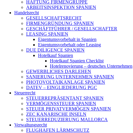
HAFTUNG FIRMENGRUPPE
ARBEITSINSPEKTION SPANIEN
Handelsrecht
GESELLSCHAFTSRECHT
FIRMENGRÜNDUNG SPANIEN
GESCHÄFTFÜHRER / GESELLSCHAFTER
LEASING SPANIEN
Eigentumsvorbehalt in Spanien
Eigentumsvorbehalt oder Leasing
DUE DILIGENCE SPANIEN
Hotelkauf Spanien
Hotelkauf Spanien Checklist
Hotelrenovierung – deutsches Unternehmen
GEWERBLICHES DARLEHEN
SANIERUNG UNTERNEHMEN SPANIEN
PHOTOVOLTAIKANLAGE SPANIEN
DATEV – EINGLIEDERUNG PGC
Steuerrecht
STEUERREPRÄSENTANT SPANIEN
VERMÖGENSSTEUER SPANIEN
STEUER PRIVATVERMÖGEN SPANIEN
ZEC KANARISCHE INSELN
STEUERREDUZIERUNG MALLORCA
Verwaltungsrecht
FLUGHAFEN LÄRMSCHUTZ