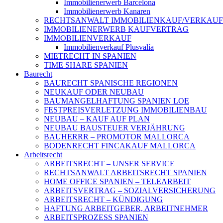
Immobilienerwerb Barcelona
Immobilienerwerb Kanaren
RECHTSANWALT IMMOBILIENKAUF/VERKAUF
IMMOBILIENERWERB KAUFVERTRAG
IMMOBILIENVERKAUF
Immobilienverkauf Plusvalía
MIETRECHT IN SPANIEN
TIME SHARE SPANIEN
Baurecht
BAURECHT SPANISCHE REGIONEN
NEUKAUF ODER NEUBAU
BAUMANGELHAFTUNG SPANIEN LOE
FESTPREISVERLETZUNG IMMOBILIENBAU
NEUBAU – KAUF AUF PLAN
NEUBAU BAUSTEUER VERJÄHRUNG
BAUHERRR – PROMOTOR MALLORCA
BODENRECHT FINCAKAUF MALLORCA
Arbeitsrecht
ARBEITSRECHT – UNSER SERVICE
RECHTSANWALT ARBEITSRECHT SPANIEN
HOME OFFICE SPANIEN – TELEARBEIT
ARBEITSVERTRAG – SOZIALVERSICHERUNG
ARBEITSRECHT – KÜNDIGUNG
HAFTUNG ARBEITGEBER, ARBEITNEHMER
ARBEITSPROZESS SPANIEN