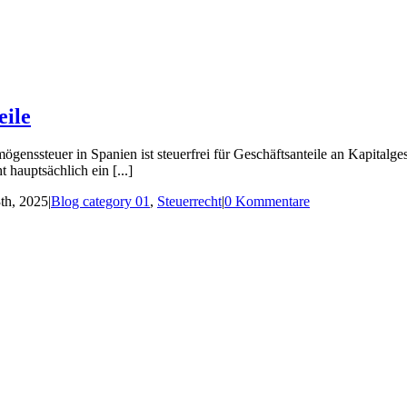
eile
genssteuer in Spanien ist steuerfrei für Geschäftsanteile an Kapitalge
 hauptsächlich ein [...]
th, 2025
|
Blog category 01
,
Steuerrecht
|
0 Kommentare