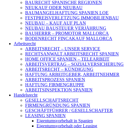
BAURECHT SPANISCHE REGIONEN
NEUKAUF ODER NEUBAU
BAUMANGELHAFTUNG SPANIEN LOE
FESTPREISVERLETZUNG IMMOBILIENBAU
NEUBAU – KAUF AUF PLAN
NEUBAU BAUSTEUER VERJÄHRUNG
BAUHERRR – PROMOTOR MALLORCA
BODENRECHT FINCAKAUF MALLORCA
Arbeitsrecht
ARBEITSRECHT – UNSER SERVICE
RECHTSANWALT ARBEITSRECHT SPANIEN
HOME OFFICE SPANIEN – TELEARBEIT
ARBEITSVERTRAG – SOZIALVERSICHERUNG
ARBEITSRECHT – KÜNDIGUNG
HAFTUNG ARBEITGEBER, ARBEITNEHMER
ARBEITSPROZESS SPANIEN
HAFTUNG FIRMENGRUPPE
ARBEITSINSPEKTION SPANIEN
Handelsrecht
GESELLSCHAFTSRECHT
FIRMENGRÜNDUNG SPANIEN
GESCHÄFTFÜHRER / GESELLSCHAFTER
LEASING SPANIEN
Eigentumsvorbehalt in Spanien
Eigentumsvorbehalt oder Leasing