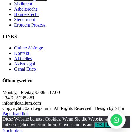
Zivilrecht
Arbeitsrecht
Handelsrecht
Steuerrecht
Legalium | Recht und Steuern Spanien
Erbrecht Prozess
Deutschsprachige Beratung in Spanien
LINKS
Hola und herzlich willkommen!
Online Abfrage
Sie wünschen sich rechtliche Sicherheit für Ihr
Kontakt
Vorhaben in Spanien?
Aktuelles
Aviso legal
Schreiben Sie uns kurz, worum es geht (z.B.
Canal Ético
Immobilienkauf, Erbschaft, Firmengründung). Wir
melden uns schnellstmöglich bei Ihnen!
Öffnungszeiten
Montag - Freitag 9:00h - 17:00
+34 922 788 881
info(at)legalium.com
Copyright 2025 Legalium | All Rights Reserved | Design by SLui
Page load link
Diese Website benutzt Cookies. Wenn Sie die Website weiter
nutzten, gehen wir von Ihrem Einverständnis aus.
OK
Nein
Nach oben