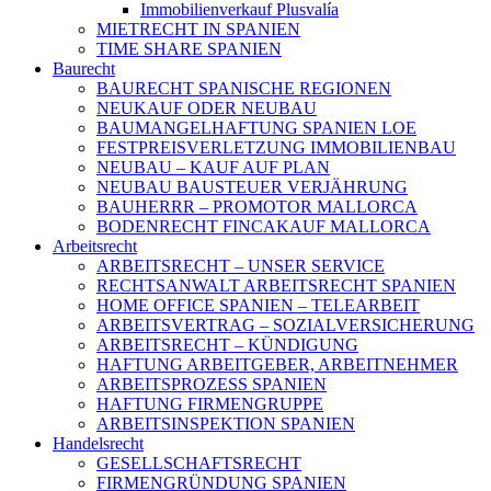
Immobilienverkauf Plusvalía
MIETRECHT IN SPANIEN
TIME SHARE SPANIEN
Baurecht
BAURECHT SPANISCHE REGIONEN
NEUKAUF ODER NEUBAU
BAUMANGELHAFTUNG SPANIEN LOE
FESTPREISVERLETZUNG IMMOBILIENBAU
NEUBAU – KAUF AUF PLAN
NEUBAU BAUSTEUER VERJÄHRUNG
BAUHERRR – PROMOTOR MALLORCA
BODENRECHT FINCAKAUF MALLORCA
Arbeitsrecht
ARBEITSRECHT – UNSER SERVICE
RECHTSANWALT ARBEITSRECHT SPANIEN
HOME OFFICE SPANIEN – TELEARBEIT
ARBEITSVERTRAG – SOZIALVERSICHERUNG
ARBEITSRECHT – KÜNDIGUNG
HAFTUNG ARBEITGEBER, ARBEITNEHMER
ARBEITSPROZESS SPANIEN
HAFTUNG FIRMENGRUPPE
ARBEITSINSPEKTION SPANIEN
Handelsrecht
GESELLSCHAFTSRECHT
FIRMENGRÜNDUNG SPANIEN