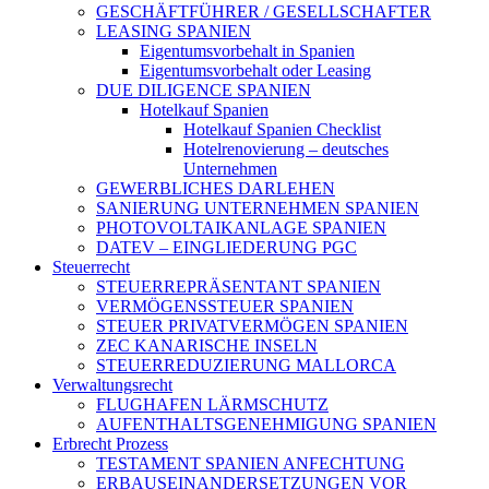
GESCHÄFTFÜHRER / GESELLSCHAFTER
LEASING SPANIEN
Eigentumsvorbehalt in Spanien
Eigentumsvorbehalt oder Leasing
DUE DILIGENCE SPANIEN
Hotelkauf Spanien
Hotelkauf Spanien Checklist
Hotelrenovierung – deutsches
Unternehmen
GEWERBLICHES DARLEHEN
SANIERUNG UNTERNEHMEN SPANIEN
PHOTOVOLTAIKANLAGE SPANIEN
DATEV – EINGLIEDERUNG PGC
Steuerrecht
STEUERREPRÄSENTANT SPANIEN
VERMÖGENSSTEUER SPANIEN
STEUER PRIVATVERMÖGEN SPANIEN
ZEC KANARISCHE INSELN
STEUERREDUZIERUNG MALLORCA
Verwaltungsrecht
FLUGHAFEN LÄRMSCHUTZ
AUFENTHALTSGENEHMIGUNG SPANIEN
Erbrecht Prozess
TESTAMENT SPANIEN ANFECHTUNG
ERBAUSEINANDERSETZUNGEN VOR