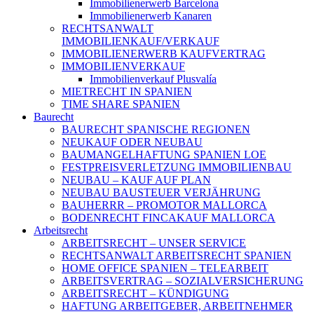
Immobilienerwerb Barcelona
Immobilienerwerb Kanaren
RECHTSANWALT
IMMOBILIENKAUF/VERKAUF
IMMOBILIENERWERB KAUFVERTRAG
IMMOBILIENVERKAUF
Immobilienverkauf Plusvalía
MIETRECHT IN SPANIEN
TIME SHARE SPANIEN
Baurecht
BAURECHT SPANISCHE REGIONEN
NEUKAUF ODER NEUBAU
BAUMANGELHAFTUNG SPANIEN LOE
FESTPREISVERLETZUNG IMMOBILIENBAU
NEUBAU – KAUF AUF PLAN
NEUBAU BAUSTEUER VERJÄHRUNG
BAUHERRR – PROMOTOR MALLORCA
BODENRECHT FINCAKAUF MALLORCA
Arbeitsrecht
ARBEITSRECHT – UNSER SERVICE
RECHTSANWALT ARBEITSRECHT SPANIEN
HOME OFFICE SPANIEN – TELEARBEIT
ARBEITSVERTRAG – SOZIALVERSICHERUNG
ARBEITSRECHT – KÜNDIGUNG
HAFTUNG ARBEITGEBER, ARBEITNEHMER