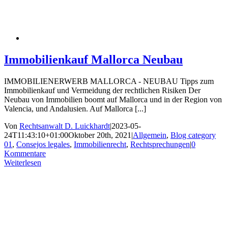
Immobilienkauf Mallorca Neubau
IMMOBILIENERWERB MALLORCA - NEUBAU Tipps zum
Immobilienkauf und Vermeidung der rechtlichen Risiken Der
Neubau von Immobilien boomt auf Mallorca und in der Region von
Valencia, und Andalusien. Auf Mallorca [...]
Von
Rechtsanwalt D. Luickhardt
|
2023-05-
24T11:43:10+01:00
Oktober 20th, 2021
|
Allgemein
,
Blog category
01
,
Consejos legales
,
Immobilienrecht
,
Rechtsprechungen
|
0
Kommentare
Weiterlesen