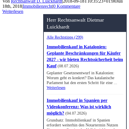
Von
Rechtsanwalt D. Luickhardt
|
2018-09-18T10:35:23+01:00
Juli
18th, 2018
|
Immobilienrecht
|
0 Kommentare
Weiterlesen
Herr Rechtsanwalt Dietmar
Luickhardt
Alle Rechtstipps (299)
Immobilienkauf in Katalonien:
Geplante Beschränkungen für Käufer
2027 - wir bieten Rechtssicherheit beim
Kauf
(08.07.2026)
Geplanter Gesetzesentwurf in Katalonien:
Worum geht es konkret? Das katalanische
Parlament hat den ersten Schritt für eine ...
Weiterlesen
Immobilienkauf in Spanien per
Videokonferenz: Was ist wirklich
möglich?
(04.07.2026)
Grundsatz: Immobilienkauf in Spanien
erfordert weiterhin den Notartermin Nutzen