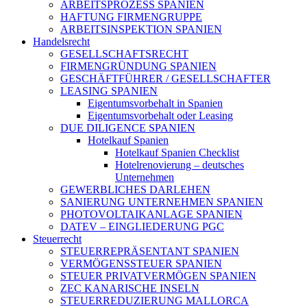
ARBEITSPROZESS SPANIEN
HAFTUNG FIRMENGRUPPE
ARBEITSINSPEKTION SPANIEN
Handelsrecht
GESELLSCHAFTSRECHT
FIRMENGRÜNDUNG SPANIEN
GESCHÄFTFÜHRER / GESELLSCHAFTER
LEASING SPANIEN
Eigentumsvorbehalt in Spanien
Eigentumsvorbehalt oder Leasing
DUE DILIGENCE SPANIEN
Hotelkauf Spanien
Hotelkauf Spanien Checklist
Hotelrenovierung – deutsches
Unternehmen
GEWERBLICHES DARLEHEN
SANIERUNG UNTERNEHMEN SPANIEN
PHOTOVOLTAIKANLAGE SPANIEN
DATEV – EINGLIEDERUNG PGC
Steuerrecht
STEUERREPRÄSENTANT SPANIEN
VERMÖGENSSTEUER SPANIEN
STEUER PRIVATVERMÖGEN SPANIEN
ZEC KANARISCHE INSELN
STEUERREDUZIERUNG MALLORCA