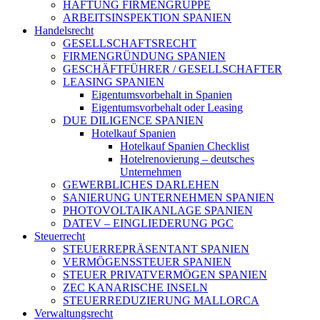
HAFTUNG FIRMENGRUPPE
ARBEITSINSPEKTION SPANIEN
Handelsrecht
GESELLSCHAFTSRECHT
FIRMENGRÜNDUNG SPANIEN
GESCHÄFTFÜHRER / GESELLSCHAFTER
LEASING SPANIEN
Eigentumsvorbehalt in Spanien
Eigentumsvorbehalt oder Leasing
DUE DILIGENCE SPANIEN
Hotelkauf Spanien
Hotelkauf Spanien Checklist
Hotelrenovierung – deutsches
Unternehmen
GEWERBLICHES DARLEHEN
SANIERUNG UNTERNEHMEN SPANIEN
PHOTOVOLTAIKANLAGE SPANIEN
DATEV – EINGLIEDERUNG PGC
Steuerrecht
STEUERREPRÄSENTANT SPANIEN
VERMÖGENSSTEUER SPANIEN
STEUER PRIVATVERMÖGEN SPANIEN
ZEC KANARISCHE INSELN
STEUERREDUZIERUNG MALLORCA
Verwaltungsrecht