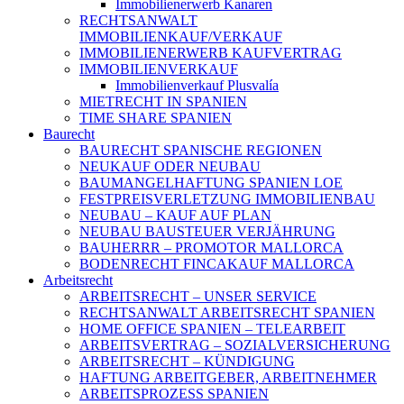
Immobilienerwerb Kanaren
RECHTSANWALT
IMMOBILIENKAUF/VERKAUF
IMMOBILIENERWERB KAUFVERTRAG
IMMOBILIENVERKAUF
Immobilienverkauf Plusvalía
MIETRECHT IN SPANIEN
TIME SHARE SPANIEN
Baurecht
BAURECHT SPANISCHE REGIONEN
NEUKAUF ODER NEUBAU
BAUMANGELHAFTUNG SPANIEN LOE
FESTPREISVERLETZUNG IMMOBILIENBAU
NEUBAU – KAUF AUF PLAN
NEUBAU BAUSTEUER VERJÄHRUNG
BAUHERRR – PROMOTOR MALLORCA
BODENRECHT FINCAKAUF MALLORCA
Arbeitsrecht
ARBEITSRECHT – UNSER SERVICE
RECHTSANWALT ARBEITSRECHT SPANIEN
HOME OFFICE SPANIEN – TELEARBEIT
ARBEITSVERTRAG – SOZIALVERSICHERUNG
ARBEITSRECHT – KÜNDIGUNG
HAFTUNG ARBEITGEBER, ARBEITNEHMER
ARBEITSPROZESS SPANIEN