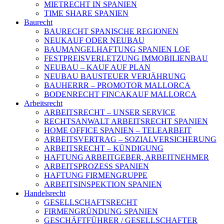
MIETRECHT IN SPANIEN
TIME SHARE SPANIEN
Baurecht
BAURECHT SPANISCHE REGIONEN
NEUKAUF ODER NEUBAU
BAUMANGELHAFTUNG SPANIEN LOE
FESTPREISVERLETZUNG IMMOBILIENBAU
NEUBAU – KAUF AUF PLAN
NEUBAU BAUSTEUER VERJÄHRUNG
BAUHERRR – PROMOTOR MALLORCA
BODENRECHT FINCAKAUF MALLORCA
Arbeitsrecht
ARBEITSRECHT – UNSER SERVICE
RECHTSANWALT ARBEITSRECHT SPANIEN
HOME OFFICE SPANIEN – TELEARBEIT
ARBEITSVERTRAG – SOZIALVERSICHERUNG
ARBEITSRECHT – KÜNDIGUNG
HAFTUNG ARBEITGEBER, ARBEITNEHMER
ARBEITSPROZESS SPANIEN
HAFTUNG FIRMENGRUPPE
ARBEITSINSPEKTION SPANIEN
Handelsrecht
GESELLSCHAFTSRECHT
FIRMENGRÜNDUNG SPANIEN
GESCHÄFTFÜHRER / GESELLSCHAFTER