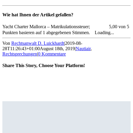
Wie hat Ihnen der Artikel gefallen?
Yacht Charter Mallorca – Matrikulationssteuer;
5,00 von 5
Punkten basieren auf 1 abgegebenen Stimmen.
Loading...
Von
Rechtsanwalt D. Luickhardt
|
2019-08-
28T11:26:43+01:00
August 18th, 2019
|
Nautiair
,
Rechtsprechungen
|
0 Kommentare
Share This Story, Choose Your Platform!
Facebook
X
Reddit
LinkedIn
Tumblr
Pinterest
Vk
E-
Mail