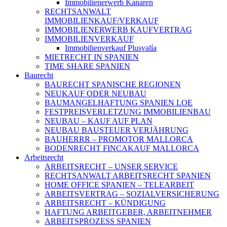
Immobilienerwerb Kanaren
RECHTSANWALT
IMMOBILIENKAUF/VERKAUF
IMMOBILIENERWERB KAUFVERTRAG
IMMOBILIENVERKAUF
Immobilienverkauf Plusvalía
MIETRECHT IN SPANIEN
TIME SHARE SPANIEN
Baurecht
BAURECHT SPANISCHE REGIONEN
NEUKAUF ODER NEUBAU
BAUMANGELHAFTUNG SPANIEN LOE
FESTPREISVERLETZUNG IMMOBILIENBAU
NEUBAU – KAUF AUF PLAN
NEUBAU BAUSTEUER VERJÄHRUNG
BAUHERRR – PROMOTOR MALLORCA
BODENRECHT FINCAKAUF MALLORCA
Arbeitsrecht
ARBEITSRECHT – UNSER SERVICE
RECHTSANWALT ARBEITSRECHT SPANIEN
HOME OFFICE SPANIEN – TELEARBEIT
ARBEITSVERTRAG – SOZIALVERSICHERUNG
ARBEITSRECHT – KÜNDIGUNG
HAFTUNG ARBEITGEBER, ARBEITNEHMER
ARBEITSPROZESS SPANIEN