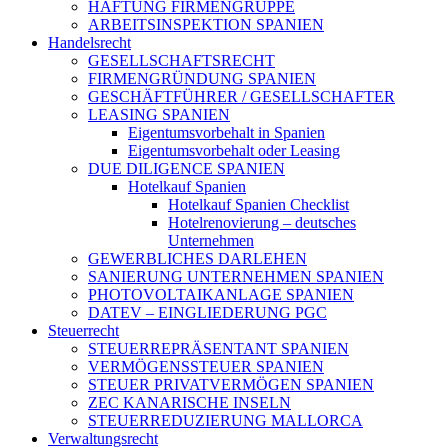
HAFTUNG FIRMENGRUPPE
ARBEITSINSPEKTION SPANIEN
Handelsrecht
GESELLSCHAFTSRECHT
FIRMENGRÜNDUNG SPANIEN
GESCHÄFTFÜHRER / GESELLSCHAFTER
LEASING SPANIEN
Eigentumsvorbehalt in Spanien
Eigentumsvorbehalt oder Leasing
DUE DILIGENCE SPANIEN
Hotelkauf Spanien
Hotelkauf Spanien Checklist
Hotelrenovierung – deutsches
Unternehmen
GEWERBLICHES DARLEHEN
SANIERUNG UNTERNEHMEN SPANIEN
PHOTOVOLTAIKANLAGE SPANIEN
DATEV – EINGLIEDERUNG PGC
Steuerrecht
STEUERREPRÄSENTANT SPANIEN
VERMÖGENSSTEUER SPANIEN
STEUER PRIVATVERMÖGEN SPANIEN
ZEC KANARISCHE INSELN
STEUERREDUZIERUNG MALLORCA
Verwaltungsrecht