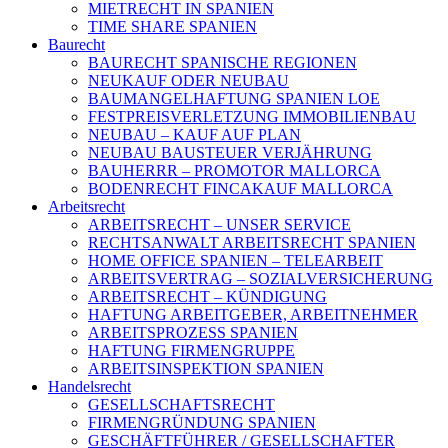
MIETRECHT IN SPANIEN
TIME SHARE SPANIEN
Baurecht
BAURECHT SPANISCHE REGIONEN
NEUKAUF ODER NEUBAU
BAUMANGELHAFTUNG SPANIEN LOE
FESTPREISVERLETZUNG IMMOBILIENBAU
NEUBAU – KAUF AUF PLAN
NEUBAU BAUSTEUER VERJÄHRUNG
BAUHERRR – PROMOTOR MALLORCA
BODENRECHT FINCAKAUF MALLORCA
Arbeitsrecht
ARBEITSRECHT – UNSER SERVICE
RECHTSANWALT ARBEITSRECHT SPANIEN
HOME OFFICE SPANIEN – TELEARBEIT
ARBEITSVERTRAG – SOZIALVERSICHERUNG
ARBEITSRECHT – KÜNDIGUNG
HAFTUNG ARBEITGEBER, ARBEITNEHMER
ARBEITSPROZESS SPANIEN
HAFTUNG FIRMENGRUPPE
ARBEITSINSPEKTION SPANIEN
Handelsrecht
GESELLSCHAFTSRECHT
FIRMENGRÜNDUNG SPANIEN
GESCHÄFTFÜHRER / GESELLSCHAFTER