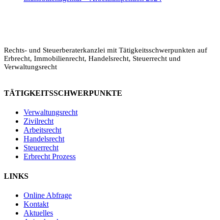
Rechts- und Steuerberaterkanzlei mit Tätigkeitsschwerpunkten auf
Erbrecht, Immobilienrecht, Handelsrecht, Steuerrecht und
Verwaltungsrecht
TÄTIGKEITSSCHWERPUNKTE
Verwaltungsrecht
Zivilrecht
Legalium | Recht und Steuern Spanien
Arbeitsrecht
Handelsrecht
Deutschsprachige Beratung in Spanien
Steuerrecht
Erbrecht Prozess
Hola und herzlich willkommen!
LINKS
Sie wünschen sich rechtliche Sicherheit für Ihr
Vorhaben in Spanien?
Online Abfrage
Kontakt
Schreiben Sie uns kurz, worum es geht (z.B.
Aktuelles
Immobilienkauf, Erbschaft, Firmengründung). Wir