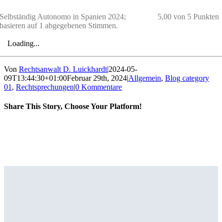
Selbständig Autonomo in Spanien 2024;
5,00 von 5 Punkten
basieren auf 1 abgegebenen Stimmen.
Loading...
Von
Rechtsanwalt D. Luickhardt
|
2024-05-
09T13:44:30+01:00
Februar 29th, 2024
|
Allgemein
,
Blog category
01
,
Rechtsprechungen
|
0 Kommentare
Share This Story, Choose Your Platform!
Facebook
X
Reddit
LinkedIn
Tumblr
Pinterest
Vk
E-
Mail