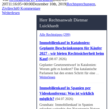
20T11:16:05+00:00
Dezember 10th, 2019
|
Rechtsprechungen
,
Zivilrecht
|
0 Kommentare
Weiterlesen
Herr Rechtsanwalt Dietmar
Luickhardt
Alle Rechtstipps (299)
Immobilienkauf in Katalonien:
Geplante Beschränkungen für Käufer
2027 - wir bieten Rechtssicherheit beim
Kauf
(08.07.2026)
Geplanter Gesetzesentwurf in Katalonien:
Worum geht es konkret? Das katalanische
Parlament hat den ersten Schritt für eine ...
Weiterlesen
Immobilienkauf in Spanien per
Videokonferenz: Was ist wirklich
möglich?
(04.07.2026)
Grundsatz: Immobilienkauf in Spanien
erfordert weiterhin den Notartermin Nutzen