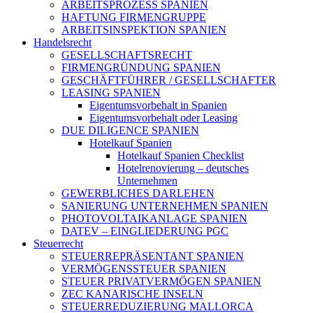
ARBEITSPROZESS SPANIEN
HAFTUNG FIRMENGRUPPE
ARBEITSINSPEKTION SPANIEN
Handelsrecht
GESELLSCHAFTSRECHT
FIRMENGRÜNDUNG SPANIEN
GESCHÄFTFÜHRER / GESELLSCHAFTER
LEASING SPANIEN
Eigentumsvorbehalt in Spanien
Eigentumsvorbehalt oder Leasing
DUE DILIGENCE SPANIEN
Hotelkauf Spanien
Hotelkauf Spanien Checklist
Hotelrenovierung – deutsches
Unternehmen
GEWERBLICHES DARLEHEN
SANIERUNG UNTERNEHMEN SPANIEN
PHOTOVOLTAIKANLAGE SPANIEN
DATEV – EINGLIEDERUNG PGC
Steuerrecht
STEUERREPRÄSENTANT SPANIEN
VERMÖGENSSTEUER SPANIEN
STEUER PRIVATVERMÖGEN SPANIEN
ZEC KANARISCHE INSELN
STEUERREDUZIERUNG MALLORCA