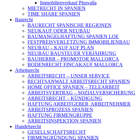
Immobilienverkauf Plusvalía
MIETRECHT IN SPANIEN
TIME SHARE SPANIEN
Baurecht
BAURECHT SPANISCHE REGIONEN
NEUKAUF ODER NEUBAU
BAUMANGELHAFTUNG SPANIEN LOE
FESTPREISVERLETZUNG IMMOBILIENBAU
NEUBAU – KAUF AUF PLAN
NEUBAU BAUSTEUER VERJÄHRUNG
BAUHERRR – PROMOTOR MALLORCA
BODENRECHT FINCAKAUF MALLORCA
Arbeitsrecht
ARBEITSRECHT – UNSER SERVICE
RECHTSANWALT ARBEITSRECHT SPANIEN
HOME OFFICE SPANIEN – TELEARBEIT
ARBEITSVERTRAG – SOZIALVERSICHERUNG
ARBEITSRECHT – KÜNDIGUNG
HAFTUNG ARBEITGEBER, ARBEITNEHMER
ARBEITSPROZESS SPANIEN
HAFTUNG FIRMENGRUPPE
ARBEITSINSPEKTION SPANIEN
Handelsrecht
GESELLSCHAFTSRECHT
FIRMENGRÜNDUNG SPANIEN