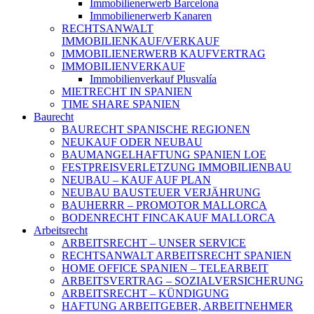
Immobilienerwerb Barcelona
Immobilienerwerb Kanaren
RECHTSANWALT
IMMOBILIENKAUF/VERKAUF
IMMOBILIENERWERB KAUFVERTRAG
IMMOBILIENVERKAUF
Immobilienverkauf Plusvalía
MIETRECHT IN SPANIEN
TIME SHARE SPANIEN
Baurecht
BAURECHT SPANISCHE REGIONEN
NEUKAUF ODER NEUBAU
BAUMANGELHAFTUNG SPANIEN LOE
FESTPREISVERLETZUNG IMMOBILIENBAU
NEUBAU – KAUF AUF PLAN
NEUBAU BAUSTEUER VERJÄHRUNG
BAUHERRR – PROMOTOR MALLORCA
BODENRECHT FINCAKAUF MALLORCA
Arbeitsrecht
ARBEITSRECHT – UNSER SERVICE
RECHTSANWALT ARBEITSRECHT SPANIEN
HOME OFFICE SPANIEN – TELEARBEIT
ARBEITSVERTRAG – SOZIALVERSICHERUNG
ARBEITSRECHT – KÜNDIGUNG
HAFTUNG ARBEITGEBER, ARBEITNEHMER