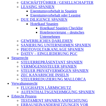
GESCHÄFTFÜHRER / GESELLSCHAFTER
LEASING SPANIEN
Eigentumsvorbehalt in Spanien
Eigentumsvorbehalt oder Leasing
DUE DILIGENCE SPANIEN
Hotelkauf Spanien
Hotelkauf Spanien Checklist
Hotelrenovierung – deutsches
Unternehmen
GEWERBLICHES DARLEHEN
SANIERUNG UNTERNEHMEN SPANIEN
PHOTOVOLTAIKANLAGE SPANIEN
DATEV – EINGLIEDERUNG PGC
Steuerrecht
STEUERREPRÄSENTANT SPANIEN
VERMÖGENSSTEUER SPANIEN
STEUER PRIVATVERMÖGEN SPANIEN
ZEC KANARISCHE INSELN
STEUERREDUZIERUNG MALLORCA
Verwaltungsrecht
FLUGHAFEN LÄRMSCHUTZ
AUFENTHALTSGENEHMIGUNG SPANIEN
Erbrecht Prozess
TESTAMENT SPANIEN ANFECHTUNG
ERBAUSEINANDERSETZUNGEN VOR