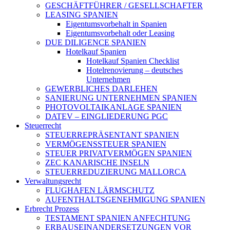
GESCHÄFTFÜHRER / GESELLSCHAFTER
LEASING SPANIEN
Eigentumsvorbehalt in Spanien
Eigentumsvorbehalt oder Leasing
DUE DILIGENCE SPANIEN
Hotelkauf Spanien
Hotelkauf Spanien Checklist
Hotelrenovierung – deutsches
Unternehmen
GEWERBLICHES DARLEHEN
SANIERUNG UNTERNEHMEN SPANIEN
PHOTOVOLTAIKANLAGE SPANIEN
DATEV – EINGLIEDERUNG PGC
Steuerrecht
STEUERREPRÄSENTANT SPANIEN
VERMÖGENSSTEUER SPANIEN
STEUER PRIVATVERMÖGEN SPANIEN
ZEC KANARISCHE INSELN
STEUERREDUZIERUNG MALLORCA
Verwaltungsrecht
FLUGHAFEN LÄRMSCHUTZ
AUFENTHALTSGENEHMIGUNG SPANIEN
Erbrecht Prozess
TESTAMENT SPANIEN ANFECHTUNG
ERBAUSEINANDERSETZUNGEN VOR