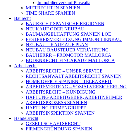
Immobilienverkauf Plusvalía
MIETRECHT IN SPANIEN
TIME SHARE SPANIEN
Baurecht
BAURECHT SPANISCHE REGIONEN
NEUKAUF ODER NEUBAU
BAUMANGELHAFTUNG SPANIEN LOE
FESTPREISVERLETZUNG IMMOBILIENBAU
NEUBAU – KAUF AUF PLAN
NEUBAU BAUSTEUER VERJÄHRUNG
BAUHERRR – PROMOTOR MALLORCA
BODENRECHT FINCAKAUF MALLORCA
Arbeitsrecht
ARBEITSRECHT – UNSER SERVICE
RECHTSANWALT ARBEITSRECHT SPANIEN
HOME OFFICE SPANIEN – TELEARBEIT
ARBEITSVERTRAG – SOZIALVERSICHERUNG
ARBEITSRECHT – KÜNDIGUNG
HAFTUNG ARBEITGEBER, ARBEITNEHMER
ARBEITSPROZESS SPANIEN
HAFTUNG FIRMENGRUPPE
ARBEITSINSPEKTION SPANIEN
Handelsrecht
GESELLSCHAFTSRECHT
FIRMENGRÜNDUNG SPANIEN