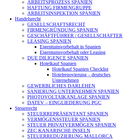
ARBEITSPROZESS SPANIEN
HAFTUNG FIRMENGRUPPE
ARBEITSINSPEKTION SPANIEN
Handelsrecht
GESELLSCHAFTSRECHT
FIRMENGRÜNDUNG SPANIEN
GESCHÄFTFÜHRER / GESELLSCHAFTER
LEASING SPANIEN
Eigentumsvorbehalt in Spanien
Eigentumsvorbehalt oder Leasing
DUE DILIGENCE SPANIEN
Hotelkauf Spanien
Hotelkauf Spanien Checklist
Hotelrenovierung – deutsches
Unternehmen
GEWERBLICHES DARLEHEN
SANIERUNG UNTERNEHMEN SPANIEN
PHOTOVOLTAIKANLAGE SPANIEN
DATEV – EINGLIEDERUNG PGC
Steuerrecht
STEUERREPRÄSENTANT SPANIEN
VERMÖGENSSTEUER SPANIEN
STEUER PRIVATVERMÖGEN SPANIEN
ZEC KANARISCHE INSELN
STEUERREDUZIERUNG MALLORCA