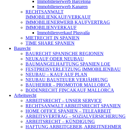
Immobilienerwerb Barcelona
Immobilienerwerb Kanaren
RECHTSANWALT
IMMOBILIENKAUF/VERKAUF
IMMOBILIENERWERB KAUFVERTRAG
IMMOBILIENVERKAUF
Immobilienverkauf Plusvalía
MIETRECHT IN SPANIEN
TIME SHARE SPANIEN
Baurecht
BAURECHT SPANISCHE REGIONEN
NEUKAUF ODER NEUBAU
BAUMANGELHAFTUNG SPANIEN LOE
FESTPREISVERLETZUNG IMMOBILIENBAU
NEUBAU – KAUF AUF PLAN
NEUBAU BAUSTEUER VERJÄHRUNG
BAUHERRR – PROMOTOR MALLORCA
BODENRECHT FINCAKAUF MALLORCA
Arbeitsrecht
ARBEITSRECHT – UNSER SERVICE
RECHTSANWALT ARBEITSRECHT SPANIEN
HOME OFFICE SPANIEN – TELEARBEIT
ARBEITSVERTRAG – SOZIALVERSICHERUNG
ARBEITSRECHT – KÜNDIGUNG
HAFTUNG ARBEITGEBER, ARBEITNEHMER