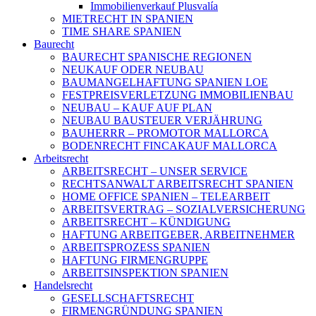
Immobilienverkauf Plusvalía
MIETRECHT IN SPANIEN
TIME SHARE SPANIEN
Baurecht
BAURECHT SPANISCHE REGIONEN
NEUKAUF ODER NEUBAU
BAUMANGELHAFTUNG SPANIEN LOE
FESTPREISVERLETZUNG IMMOBILIENBAU
NEUBAU – KAUF AUF PLAN
NEUBAU BAUSTEUER VERJÄHRUNG
BAUHERRR – PROMOTOR MALLORCA
BODENRECHT FINCAKAUF MALLORCA
Arbeitsrecht
ARBEITSRECHT – UNSER SERVICE
RECHTSANWALT ARBEITSRECHT SPANIEN
HOME OFFICE SPANIEN – TELEARBEIT
ARBEITSVERTRAG – SOZIALVERSICHERUNG
ARBEITSRECHT – KÜNDIGUNG
HAFTUNG ARBEITGEBER, ARBEITNEHMER
ARBEITSPROZESS SPANIEN
HAFTUNG FIRMENGRUPPE
ARBEITSINSPEKTION SPANIEN
Handelsrecht
GESELLSCHAFTSRECHT
FIRMENGRÜNDUNG SPANIEN