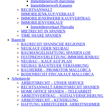
Immobilienerwerb Barcelona
Immobilienerwerb Kanaren
RECHTSANWALT
IMMOBILIENKAUF/VERKAUF
IMMOBILIENERWERB KAUFVERTRAG
IMMOBILIENVERKAUF
Immobilienverkauf Plusvalía
MIETRECHT IN SPANIEN
TIME SHARE SPANIEN
Baurecht
BAURECHT SPANISCHE REGIONEN
NEUKAUF ODER NEUBAU
BAUMANGELHAFTUNG SPANIEN LOE
FESTPREISVERLETZUNG IMMOBILIENBAU
NEUBAU – KAUF AUF PLAN
NEUBAU BAUSTEUER VERJÄHRUNG
BAUHERRR – PROMOTOR MALLORCA
BODENRECHT FINCAKAUF MALLORCA
Arbeitsrecht
ARBEITSRECHT – UNSER SERVICE
RECHTSANWALT ARBEITSRECHT SPANIEN
HOME OFFICE SPANIEN – TELEARBEIT
ARBEITSVERTRAG – SOZIALVERSICHERUNG
ARBEITSRECHT – KÜNDIGUNG
HAFTUNG ARBEITGEBER, ARBEITNEHMER