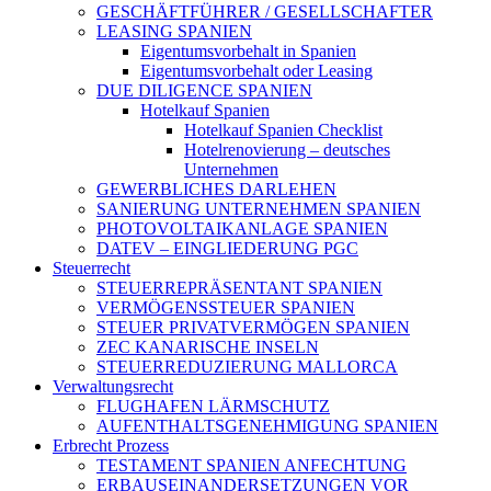
GESCHÄFTFÜHRER / GESELLSCHAFTER
LEASING SPANIEN
Eigentumsvorbehalt in Spanien
Eigentumsvorbehalt oder Leasing
DUE DILIGENCE SPANIEN
Hotelkauf Spanien
Hotelkauf Spanien Checklist
Hotelrenovierung – deutsches
Unternehmen
GEWERBLICHES DARLEHEN
SANIERUNG UNTERNEHMEN SPANIEN
PHOTOVOLTAIKANLAGE SPANIEN
DATEV – EINGLIEDERUNG PGC
Steuerrecht
STEUERREPRÄSENTANT SPANIEN
VERMÖGENSSTEUER SPANIEN
STEUER PRIVATVERMÖGEN SPANIEN
ZEC KANARISCHE INSELN
STEUERREDUZIERUNG MALLORCA
Verwaltungsrecht
FLUGHAFEN LÄRMSCHUTZ
AUFENTHALTSGENEHMIGUNG SPANIEN
Erbrecht Prozess
TESTAMENT SPANIEN ANFECHTUNG
ERBAUSEINANDERSETZUNGEN VOR