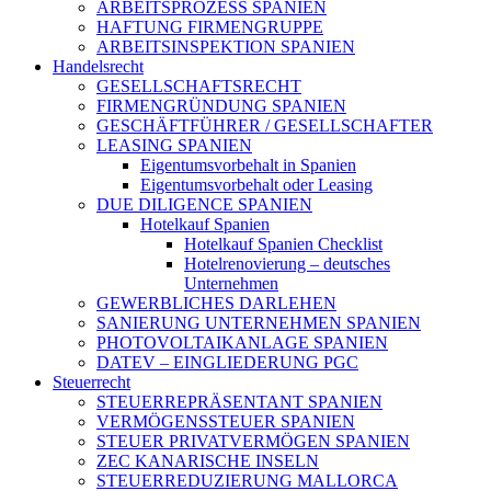
ARBEITSPROZESS SPANIEN
HAFTUNG FIRMENGRUPPE
ARBEITSINSPEKTION SPANIEN
Handelsrecht
GESELLSCHAFTSRECHT
FIRMENGRÜNDUNG SPANIEN
GESCHÄFTFÜHRER / GESELLSCHAFTER
LEASING SPANIEN
Eigentumsvorbehalt in Spanien
Eigentumsvorbehalt oder Leasing
DUE DILIGENCE SPANIEN
Hotelkauf Spanien
Hotelkauf Spanien Checklist
Hotelrenovierung – deutsches
Unternehmen
GEWERBLICHES DARLEHEN
SANIERUNG UNTERNEHMEN SPANIEN
PHOTOVOLTAIKANLAGE SPANIEN
DATEV – EINGLIEDERUNG PGC
Steuerrecht
STEUERREPRÄSENTANT SPANIEN
VERMÖGENSSTEUER SPANIEN
STEUER PRIVATVERMÖGEN SPANIEN
ZEC KANARISCHE INSELN
STEUERREDUZIERUNG MALLORCA