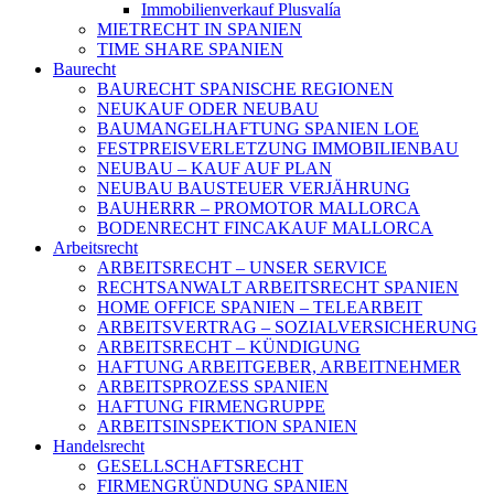
Immobilienverkauf Plusvalía
MIETRECHT IN SPANIEN
TIME SHARE SPANIEN
Baurecht
BAURECHT SPANISCHE REGIONEN
NEUKAUF ODER NEUBAU
BAUMANGELHAFTUNG SPANIEN LOE
FESTPREISVERLETZUNG IMMOBILIENBAU
NEUBAU – KAUF AUF PLAN
NEUBAU BAUSTEUER VERJÄHRUNG
BAUHERRR – PROMOTOR MALLORCA
BODENRECHT FINCAKAUF MALLORCA
Arbeitsrecht
ARBEITSRECHT – UNSER SERVICE
RECHTSANWALT ARBEITSRECHT SPANIEN
HOME OFFICE SPANIEN – TELEARBEIT
ARBEITSVERTRAG – SOZIALVERSICHERUNG
ARBEITSRECHT – KÜNDIGUNG
HAFTUNG ARBEITGEBER, ARBEITNEHMER
ARBEITSPROZESS SPANIEN
HAFTUNG FIRMENGRUPPE
ARBEITSINSPEKTION SPANIEN
Handelsrecht
GESELLSCHAFTSRECHT
FIRMENGRÜNDUNG SPANIEN