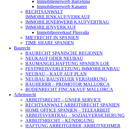
Immobilienerwerb Barcelona
Immobilienerwerb Kanaren
RECHTSANWALT
IMMOBILIENKAUF/VERKAUF
IMMOBILIENERWERB KAUFVERTRAG
IMMOBILIENVERKAUF
Immobilienverkauf Plusvalía
MIETRECHT IN SPANIEN
TIME SHARE SPANIEN
Baurecht
BAURECHT SPANISCHE REGIONEN
NEUKAUF ODER NEUBAU
BAUMANGELHAFTUNG SPANIEN LOE
FESTPREISVERLETZUNG IMMOBILIENBAU
NEUBAU – KAUF AUF PLAN
NEUBAU BAUSTEUER VERJÄHRUNG
BAUHERRR – PROMOTOR MALLORCA
BODENRECHT FINCAKAUF MALLORCA
Arbeitsrecht
ARBEITSRECHT – UNSER SERVICE
RECHTSANWALT ARBEITSRECHT SPANIEN
HOME OFFICE SPANIEN – TELEARBEIT
ARBEITSVERTRAG – SOZIALVERSICHERUNG
ARBEITSRECHT – KÜNDIGUNG
HAFTUNG ARBEITGEBER, ARBEITNEHMER