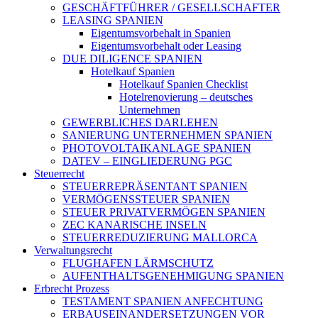
GESCHÄFTFÜHRER / GESELLSCHAFTER
LEASING SPANIEN
Eigentumsvorbehalt in Spanien
Eigentumsvorbehalt oder Leasing
DUE DILIGENCE SPANIEN
Hotelkauf Spanien
Hotelkauf Spanien Checklist
Hotelrenovierung – deutsches
Unternehmen
GEWERBLICHES DARLEHEN
SANIERUNG UNTERNEHMEN SPANIEN
PHOTOVOLTAIKANLAGE SPANIEN
DATEV – EINGLIEDERUNG PGC
Steuerrecht
STEUERREPRÄSENTANT SPANIEN
VERMÖGENSSTEUER SPANIEN
STEUER PRIVATVERMÖGEN SPANIEN
ZEC KANARISCHE INSELN
STEUERREDUZIERUNG MALLORCA
Verwaltungsrecht
FLUGHAFEN LÄRMSCHUTZ
AUFENTHALTSGENEHMIGUNG SPANIEN
Erbrecht Prozess
TESTAMENT SPANIEN ANFECHTUNG
ERBAUSEINANDERSETZUNGEN VOR