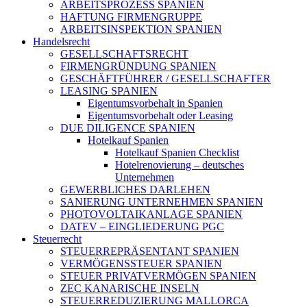
ARBEITSPROZESS SPANIEN
HAFTUNG FIRMENGRUPPE
ARBEITSINSPEKTION SPANIEN
Handelsrecht
GESELLSCHAFTSRECHT
FIRMENGRÜNDUNG SPANIEN
GESCHÄFTFÜHRER / GESELLSCHAFTER
LEASING SPANIEN
Eigentumsvorbehalt in Spanien
Eigentumsvorbehalt oder Leasing
DUE DILIGENCE SPANIEN
Hotelkauf Spanien
Hotelkauf Spanien Checklist
Hotelrenovierung – deutsches
Unternehmen
GEWERBLICHES DARLEHEN
SANIERUNG UNTERNEHMEN SPANIEN
PHOTOVOLTAIKANLAGE SPANIEN
DATEV – EINGLIEDERUNG PGC
Steuerrecht
STEUERREPRÄSENTANT SPANIEN
VERMÖGENSSTEUER SPANIEN
STEUER PRIVATVERMÖGEN SPANIEN
ZEC KANARISCHE INSELN
STEUERREDUZIERUNG MALLORCA