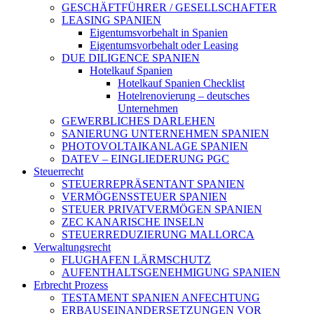
GESCHÄFTFÜHRER / GESELLSCHAFTER
LEASING SPANIEN
Eigentumsvorbehalt in Spanien
Eigentumsvorbehalt oder Leasing
DUE DILIGENCE SPANIEN
Hotelkauf Spanien
Hotelkauf Spanien Checklist
Hotelrenovierung – deutsches
Unternehmen
GEWERBLICHES DARLEHEN
SANIERUNG UNTERNEHMEN SPANIEN
PHOTOVOLTAIKANLAGE SPANIEN
DATEV – EINGLIEDERUNG PGC
Steuerrecht
STEUERREPRÄSENTANT SPANIEN
VERMÖGENSSTEUER SPANIEN
STEUER PRIVATVERMÖGEN SPANIEN
ZEC KANARISCHE INSELN
STEUERREDUZIERUNG MALLORCA
Verwaltungsrecht
FLUGHAFEN LÄRMSCHUTZ
AUFENTHALTSGENEHMIGUNG SPANIEN
Erbrecht Prozess
TESTAMENT SPANIEN ANFECHTUNG
ERBAUSEINANDERSETZUNGEN VOR