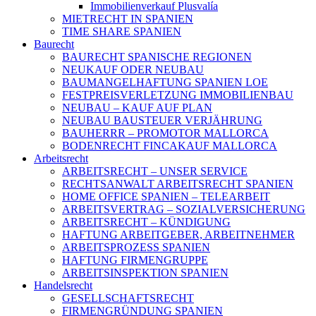
Immobilienverkauf Plusvalía
MIETRECHT IN SPANIEN
TIME SHARE SPANIEN
Baurecht
BAURECHT SPANISCHE REGIONEN
NEUKAUF ODER NEUBAU
BAUMANGELHAFTUNG SPANIEN LOE
FESTPREISVERLETZUNG IMMOBILIENBAU
NEUBAU – KAUF AUF PLAN
NEUBAU BAUSTEUER VERJÄHRUNG
BAUHERRR – PROMOTOR MALLORCA
BODENRECHT FINCAKAUF MALLORCA
Arbeitsrecht
ARBEITSRECHT – UNSER SERVICE
RECHTSANWALT ARBEITSRECHT SPANIEN
HOME OFFICE SPANIEN – TELEARBEIT
ARBEITSVERTRAG – SOZIALVERSICHERUNG
ARBEITSRECHT – KÜNDIGUNG
HAFTUNG ARBEITGEBER, ARBEITNEHMER
ARBEITSPROZESS SPANIEN
HAFTUNG FIRMENGRUPPE
ARBEITSINSPEKTION SPANIEN
Handelsrecht
GESELLSCHAFTSRECHT
FIRMENGRÜNDUNG SPANIEN