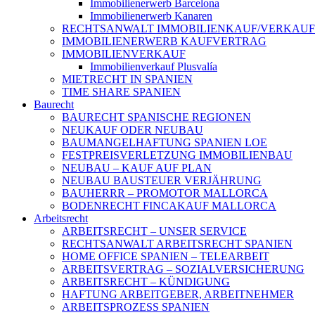
Immobilienerwerb Barcelona
Immobilienerwerb Kanaren
RECHTSANWALT IMMOBILIENKAUF/VERKAUF
IMMOBILIENERWERB KAUFVERTRAG
IMMOBILIENVERKAUF
Immobilienverkauf Plusvalía
MIETRECHT IN SPANIEN
TIME SHARE SPANIEN
Baurecht
BAURECHT SPANISCHE REGIONEN
NEUKAUF ODER NEUBAU
BAUMANGELHAFTUNG SPANIEN LOE
FESTPREISVERLETZUNG IMMOBILIENBAU
NEUBAU – KAUF AUF PLAN
NEUBAU BAUSTEUER VERJÄHRUNG
BAUHERRR – PROMOTOR MALLORCA
BODENRECHT FINCAKAUF MALLORCA
Arbeitsrecht
ARBEITSRECHT – UNSER SERVICE
RECHTSANWALT ARBEITSRECHT SPANIEN
HOME OFFICE SPANIEN – TELEARBEIT
ARBEITSVERTRAG – SOZIALVERSICHERUNG
ARBEITSRECHT – KÜNDIGUNG
HAFTUNG ARBEITGEBER, ARBEITNEHMER
ARBEITSPROZESS SPANIEN