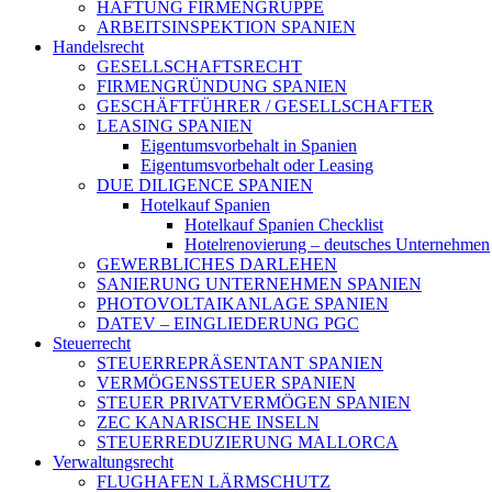
HAFTUNG FIRMENGRUPPE
ARBEITSINSPEKTION SPANIEN
Handelsrecht
GESELLSCHAFTSRECHT
FIRMENGRÜNDUNG SPANIEN
GESCHÄFTFÜHRER / GESELLSCHAFTER
LEASING SPANIEN
Eigentumsvorbehalt in Spanien
Eigentumsvorbehalt oder Leasing
DUE DILIGENCE SPANIEN
Hotelkauf Spanien
Hotelkauf Spanien Checklist
Hotelrenovierung – deutsches Unternehmen
GEWERBLICHES DARLEHEN
SANIERUNG UNTERNEHMEN SPANIEN
PHOTOVOLTAIKANLAGE SPANIEN
DATEV – EINGLIEDERUNG PGC
Steuerrecht
STEUERREPRÄSENTANT SPANIEN
VERMÖGENSSTEUER SPANIEN
STEUER PRIVATVERMÖGEN SPANIEN
ZEC KANARISCHE INSELN
STEUERREDUZIERUNG MALLORCA
Verwaltungsrecht
FLUGHAFEN LÄRMSCHUTZ