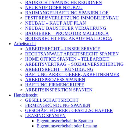
BAURECHT SPANISCHE REGIONEN
NEUKAUF ODER NEUBAU
BAUMANGELHAFTUNG SPANIEN LOE
FESTPREISVERLETZUNG IMMOBILIENBAU
NEUBAU – KAUF AUF PLAN
NEUBAU BAUSTEUER VERJÄHRUNG
BAUHERRR – PROMOTOR MALLORCA
BODENRECHT FINCAKAUF MALLORCA
Arbeitsrecht
ARBEITSRECHT – UNSER SERVICE
RECHTSANWALT ARBEITSRECHT SPANIEN
HOME OFFICE SPANIEN – TELEARBEIT
ARBEITSVERTRAG – SOZIALVERSICHERUNG
ARBEITSRECHT – KÜNDIGUNG
HAFTUNG ARBEITGEBER, ARBEITNEHMER
ARBEITSPROZESS SPANIEN
HAFTUNG FIRMENGRUPPE
ARBEITSINSPEKTION SPANIEN
Handelsrecht
GESELLSCHAFTSRECHT
FIRMENGRÜNDUNG SPANIEN
GESCHÄFTFÜHRER / GESELLSCHAFTER
LEASING SPANIEN
Eigentumsvorbehalt in Spanien
Eigentumsvorbehalt oder Leasing