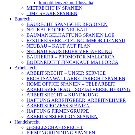
Immobilienverkauf Plusvalía
MIETRECHT IN SPANIEN
TIME SHARE SPANIEN
Baurecht
BAURECHT SPANISCHE REGIONEN
NEUKAUF ODER NEUBAU
BAUMANGELHAFTUNG SPANIEN LOE
FESTPREISVERLETZUNG IMMOBILIENBAU
NEUBAU – KAUF AUF PLAN
NEUBAU BAUSTEUER VERJÄHRUNG
BAUHERRR – PROMOTOR MALLORCA
BODENRECHT FINCAKAUF MALLORCA
Arbeitsrecht
ARBEITSRECHT – UNSER SERVICE
RECHTSANWALT ARBEITSRECHT SPANIEN
HOME OFFICE SPANIEN – TELEARBEIT
ARBEITSVERTRAG – SOZIALVERSICHERUNG
ARBEITSRECHT – KÜNDIGUNG
HAFTUNG ARBEITGEBER, ARBEITNEHMER
ARBEITSPROZESS SPANIEN
HAFTUNG FIRMENGRUPPE
ARBEITSINSPEKTION SPANIEN
Handelsrecht
GESELLSCHAFTSRECHT
FIRMENGRÜNDUNG SPANIEN