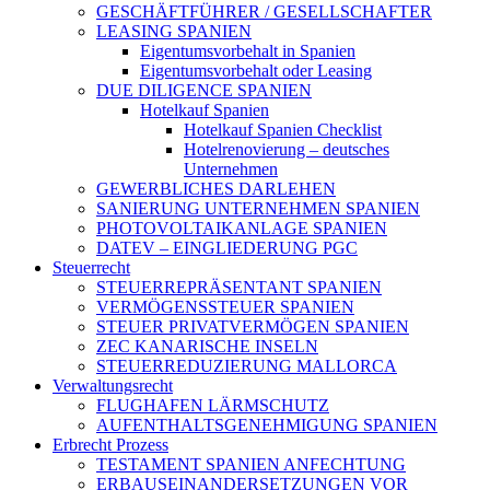
GESCHÄFTFÜHRER / GESELLSCHAFTER
LEASING SPANIEN
Eigentumsvorbehalt in Spanien
Eigentumsvorbehalt oder Leasing
DUE DILIGENCE SPANIEN
Hotelkauf Spanien
Hotelkauf Spanien Checklist
Hotelrenovierung – deutsches
Unternehmen
GEWERBLICHES DARLEHEN
SANIERUNG UNTERNEHMEN SPANIEN
PHOTOVOLTAIKANLAGE SPANIEN
DATEV – EINGLIEDERUNG PGC
Steuerrecht
STEUERREPRÄSENTANT SPANIEN
VERMÖGENSSTEUER SPANIEN
STEUER PRIVATVERMÖGEN SPANIEN
ZEC KANARISCHE INSELN
STEUERREDUZIERUNG MALLORCA
Verwaltungsrecht
FLUGHAFEN LÄRMSCHUTZ
AUFENTHALTSGENEHMIGUNG SPANIEN
Erbrecht Prozess
TESTAMENT SPANIEN ANFECHTUNG
ERBAUSEINANDERSETZUNGEN VOR