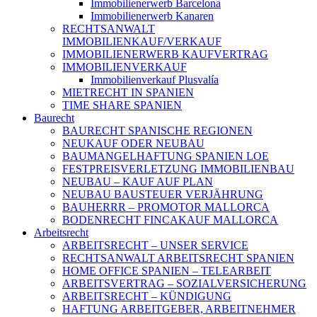
Immobilienerwerb Barcelona
Immobilienerwerb Kanaren
RECHTSANWALT
IMMOBILIENKAUF/VERKAUF
IMMOBILIENERWERB KAUFVERTRAG
IMMOBILIENVERKAUF
Immobilienverkauf Plusvalía
MIETRECHT IN SPANIEN
TIME SHARE SPANIEN
Baurecht
BAURECHT SPANISCHE REGIONEN
NEUKAUF ODER NEUBAU
BAUMANGELHAFTUNG SPANIEN LOE
FESTPREISVERLETZUNG IMMOBILIENBAU
NEUBAU – KAUF AUF PLAN
NEUBAU BAUSTEUER VERJÄHRUNG
BAUHERRR – PROMOTOR MALLORCA
BODENRECHT FINCAKAUF MALLORCA
Arbeitsrecht
ARBEITSRECHT – UNSER SERVICE
RECHTSANWALT ARBEITSRECHT SPANIEN
HOME OFFICE SPANIEN – TELEARBEIT
ARBEITSVERTRAG – SOZIALVERSICHERUNG
ARBEITSRECHT – KÜNDIGUNG
HAFTUNG ARBEITGEBER, ARBEITNEHMER