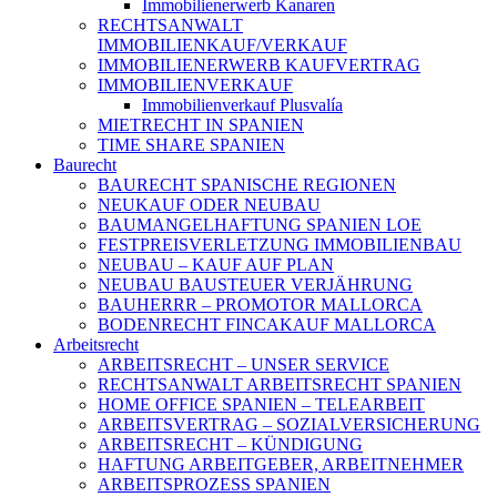
Immobilienerwerb Kanaren
RECHTSANWALT
IMMOBILIENKAUF/VERKAUF
IMMOBILIENERWERB KAUFVERTRAG
IMMOBILIENVERKAUF
Immobilienverkauf Plusvalía
MIETRECHT IN SPANIEN
TIME SHARE SPANIEN
Baurecht
BAURECHT SPANISCHE REGIONEN
NEUKAUF ODER NEUBAU
BAUMANGELHAFTUNG SPANIEN LOE
FESTPREISVERLETZUNG IMMOBILIENBAU
NEUBAU – KAUF AUF PLAN
NEUBAU BAUSTEUER VERJÄHRUNG
BAUHERRR – PROMOTOR MALLORCA
BODENRECHT FINCAKAUF MALLORCA
Arbeitsrecht
ARBEITSRECHT – UNSER SERVICE
RECHTSANWALT ARBEITSRECHT SPANIEN
HOME OFFICE SPANIEN – TELEARBEIT
ARBEITSVERTRAG – SOZIALVERSICHERUNG
ARBEITSRECHT – KÜNDIGUNG
HAFTUNG ARBEITGEBER, ARBEITNEHMER
ARBEITSPROZESS SPANIEN