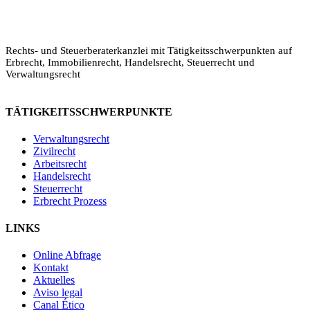
Rechts- und Steuerberaterkanzlei mit Tätigkeitsschwerpunkten auf
Erbrecht, Immobilienrecht, Handelsrecht, Steuerrecht und
Verwaltungsrecht
TÄTIGKEITSSCHWERPUNKTE
Verwaltungsrecht
Zivilrecht
Arbeitsrecht
Handelsrecht
Legalium | Recht und Steuern Spanien
Steuerrecht
Deutschsprachige Beratung in Spanien
Erbrecht Prozess
LINKS
Hola und herzlich willkommen!
Sie wünschen sich rechtliche Sicherheit für Ihr
Online Abfrage
Vorhaben in Spanien?
Kontakt
Aktuelles
Schreiben Sie uns kurz, worum es geht (z.B.
Aviso legal
Immobilienkauf, Erbschaft, Firmengründung). Wir
Canal Ético