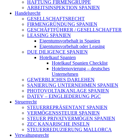
HAFTUNG FIRMENGRUPPE
ARBEITSINSPEKTION SPANIEN
Handelsrecht
GESELLSCHAFTSRECHT
FIRMENGRÜNDUNG SPANIEN
GESCHÄFTFÜHRER / GESELLSCHAFTER
LEASING SPANIEN
Eigentumsvorbehalt in Spanien
Eigentumsvorbehalt oder Leasing
DUE DILIGENCE SPANIEN
Hotelkauf Spanien
Hotelkauf Spanien Checklist
Hotelrenovierung – deutsches
Unternehmen
GEWERBLICHES DARLEHEN
SANIERUNG UNTERNEHMEN SPANIEN
PHOTOVOLTAIKANLAGE SPANIEN
DATEV – EINGLIEDERUNG PGC
Steuerrecht
STEUERREPRÄSENTANT SPANIEN
VERMÖGENSSTEUER SPANIEN
STEUER PRIVATVERMÖGEN SPANIEN
ZEC KANARISCHE INSELN
STEUERREDUZIERUNG MALLORCA
Verwaltungsrecht