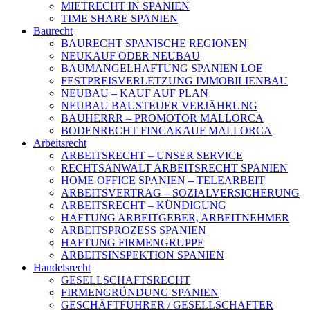
MIETRECHT IN SPANIEN
TIME SHARE SPANIEN
Baurecht
BAURECHT SPANISCHE REGIONEN
NEUKAUF ODER NEUBAU
BAUMANGELHAFTUNG SPANIEN LOE
FESTPREISVERLETZUNG IMMOBILIENBAU
NEUBAU – KAUF AUF PLAN
NEUBAU BAUSTEUER VERJÄHRUNG
BAUHERRR – PROMOTOR MALLORCA
BODENRECHT FINCAKAUF MALLORCA
Arbeitsrecht
ARBEITSRECHT – UNSER SERVICE
RECHTSANWALT ARBEITSRECHT SPANIEN
HOME OFFICE SPANIEN – TELEARBEIT
ARBEITSVERTRAG – SOZIALVERSICHERUNG
ARBEITSRECHT – KÜNDIGUNG
HAFTUNG ARBEITGEBER, ARBEITNEHMER
ARBEITSPROZESS SPANIEN
HAFTUNG FIRMENGRUPPE
ARBEITSINSPEKTION SPANIEN
Handelsrecht
GESELLSCHAFTSRECHT
FIRMENGRÜNDUNG SPANIEN
GESCHÄFTFÜHRER / GESELLSCHAFTER