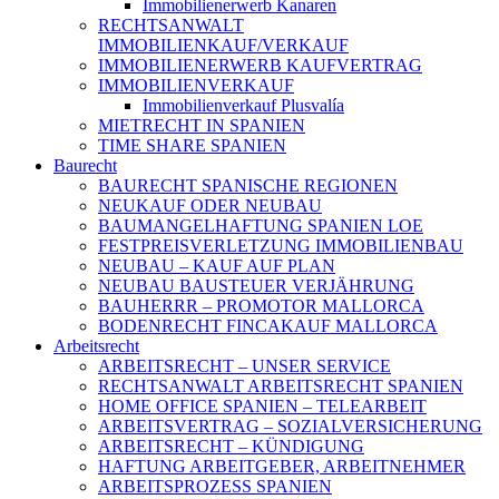
Immobilienerwerb Kanaren
RECHTSANWALT
IMMOBILIENKAUF/VERKAUF
IMMOBILIENERWERB KAUFVERTRAG
IMMOBILIENVERKAUF
Immobilienverkauf Plusvalía
MIETRECHT IN SPANIEN
TIME SHARE SPANIEN
Baurecht
BAURECHT SPANISCHE REGIONEN
NEUKAUF ODER NEUBAU
BAUMANGELHAFTUNG SPANIEN LOE
FESTPREISVERLETZUNG IMMOBILIENBAU
NEUBAU – KAUF AUF PLAN
NEUBAU BAUSTEUER VERJÄHRUNG
BAUHERRR – PROMOTOR MALLORCA
BODENRECHT FINCAKAUF MALLORCA
Arbeitsrecht
ARBEITSRECHT – UNSER SERVICE
RECHTSANWALT ARBEITSRECHT SPANIEN
HOME OFFICE SPANIEN – TELEARBEIT
ARBEITSVERTRAG – SOZIALVERSICHERUNG
ARBEITSRECHT – KÜNDIGUNG
HAFTUNG ARBEITGEBER, ARBEITNEHMER
ARBEITSPROZESS SPANIEN