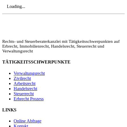
Loading...
Rechts- und Steuerberaterkanzlei mit Tätigkeitsschwerpunkten auf
Erbrecht, Immobilienrecht, Handelsrecht, Steuerrecht und
Verwaltungsrecht
TÄTIGKEITSSCHWERPUNKTE
Verwaltungsrecht
Zivilrecht
Arbeitsrecht
Handelsrecht
Legalium | Recht und Steuern Spanien
Steuerrecht
Deutschsprachige Beratung in Spanien
Erbrecht Prozess
LINKS
Hola und herzlich willkommen!
Sie wünschen sich rechtliche Sicherheit für Ihr
Online Abfrage
Vorhaben in Spanien?
Kontakt