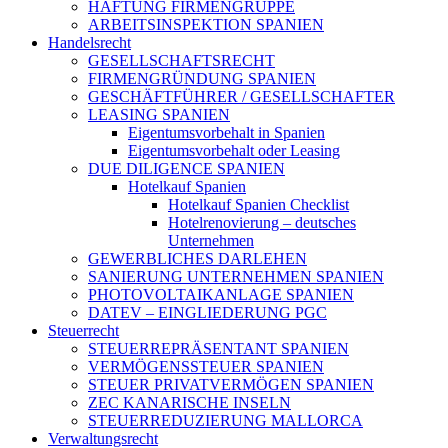
HAFTUNG FIRMENGRUPPE
ARBEITSINSPEKTION SPANIEN
Handelsrecht
GESELLSCHAFTSRECHT
FIRMENGRÜNDUNG SPANIEN
GESCHÄFTFÜHRER / GESELLSCHAFTER
LEASING SPANIEN
Eigentumsvorbehalt in Spanien
Eigentumsvorbehalt oder Leasing
DUE DILIGENCE SPANIEN
Hotelkauf Spanien
Hotelkauf Spanien Checklist
Hotelrenovierung – deutsches
Unternehmen
GEWERBLICHES DARLEHEN
SANIERUNG UNTERNEHMEN SPANIEN
PHOTOVOLTAIKANLAGE SPANIEN
DATEV – EINGLIEDERUNG PGC
Steuerrecht
STEUERREPRÄSENTANT SPANIEN
VERMÖGENSSTEUER SPANIEN
STEUER PRIVATVERMÖGEN SPANIEN
ZEC KANARISCHE INSELN
STEUERREDUZIERUNG MALLORCA
Verwaltungsrecht