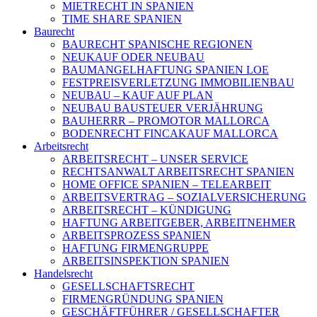
MIETRECHT IN SPANIEN
TIME SHARE SPANIEN
Baurecht
BAURECHT SPANISCHE REGIONEN
NEUKAUF ODER NEUBAU
BAUMANGELHAFTUNG SPANIEN LOE
FESTPREISVERLETZUNG IMMOBILIENBAU
NEUBAU – KAUF AUF PLAN
NEUBAU BAUSTEUER VERJÄHRUNG
BAUHERRR – PROMOTOR MALLORCA
BODENRECHT FINCAKAUF MALLORCA
Arbeitsrecht
ARBEITSRECHT – UNSER SERVICE
RECHTSANWALT ARBEITSRECHT SPANIEN
HOME OFFICE SPANIEN – TELEARBEIT
ARBEITSVERTRAG – SOZIALVERSICHERUNG
ARBEITSRECHT – KÜNDIGUNG
HAFTUNG ARBEITGEBER, ARBEITNEHMER
ARBEITSPROZESS SPANIEN
HAFTUNG FIRMENGRUPPE
ARBEITSINSPEKTION SPANIEN
Handelsrecht
GESELLSCHAFTSRECHT
FIRMENGRÜNDUNG SPANIEN
GESCHÄFTFÜHRER / GESELLSCHAFTER